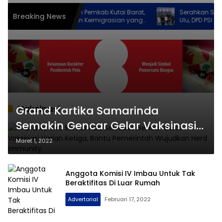
Sinergi Imigrasi dan Pemkab Kutai Barat,
Serahkan SK Kepen
Breaking News
Hadirkan Pelayanan Keimigrasian yang
Ulu, DPD PSI Samar
Lebih Dekat
Mengabdi Untuk Rak
Vaksinasi
Grand Kartika Samarinda
Semakin Gencar Gelar Vaksinasi
Varian Ketiga, Bantu Pemerintah
Maret 1, 2022
Wujudkan Herd Immunity
Anggota Komisi IV Imbau Untuk Tak
Beraktifitas Di Luar Rumah
Advertorial
Februari 17, 2022