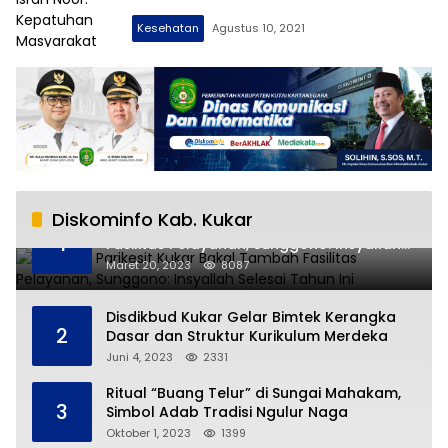
Kesehatan
Agustus 10, 2021
Diskominfo Kab. Kukar
RSUD AM Parikesit Kukar Bakal Tambah
1
Fasilitas Pelayanan, Sunggono: Insyallah
Selesai Tahun Ini
Maret 20, 2023
8087
Disdikbud Kukar Gelar Bimtek Kerangka
2
Dasar dan Struktur Kurikulum Merdeka
Juni 4, 2023
2331
Ritual “Buang Telur” di Sungai Mahakam,
3
Simbol Adab Tradisi Ngulur Naga
Oktober 1, 2023
1399