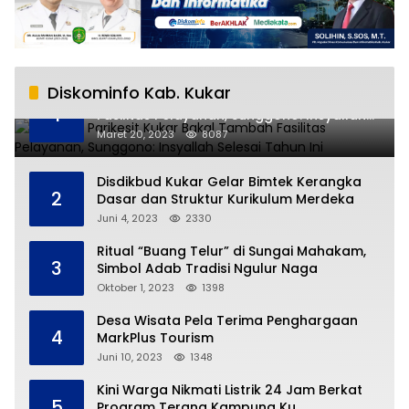
Diskominfo Kab. Kukar
RSUD AM Parikesit Kukar Bakal Tambah
1
Fasilitas Pelayanan, Sunggono: Insyallah
Selesai Tahun Ini
Maret 20, 2023
8087
Disdikbud Kukar Gelar Bimtek Kerangka
2
Dasar dan Struktur Kurikulum Merdeka
Juni 4, 2023
2330
Ritual “Buang Telur” di Sungai Mahakam,
3
Simbol Adab Tradisi Ngulur Naga
Oktober 1, 2023
1398
Desa Wisata Pela Terima Penghargaan
4
MarkPlus Tourism
Juni 10, 2023
1348
Kini Warga Nikmati Listrik 24 Jam Berkat
5
Program Terang Kampung Ku