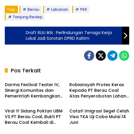
Tag:
Berau
Labanan
PKK
Tanjung Redep
Draft RUU IKN : Perlindungan Tenaga Kerja
Lokal Jadi Sorotan DPRD Kaltim
Pos Terkait
Berau
Berau
Darma Festival Teater IV,
Robiansyah Protes Keras
Sinergi Komunitas dan
Kepada PT Berau Coal
Pemerintah Kembangkan
Atas Penyerobotan Lahan
Berau
Nasional
Ekraf Berau
Sertifikat
Viral !!! Sidang Poktan UBM
Catat! Imigrasi Segel Celah
VS PT Berau Coal, Bukti PT
Visa TKA Uji Coba Mulai 14
Berau Coal Kembali di
Juni
Berau
Berau
bantah