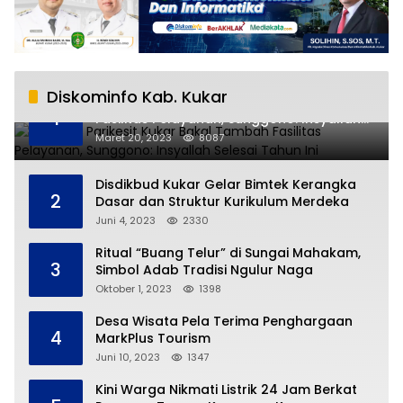
Diskominfo Kab. Kukar
RSUD AM Parikesit Kukar Bakal Tambah
1
Fasilitas Pelayanan, Sunggono: Insyallah
Selesai Tahun Ini
Maret 20, 2023
8087
Disdikbud Kukar Gelar Bimtek Kerangka
2
Dasar dan Struktur Kurikulum Merdeka
Juni 4, 2023
2330
Ritual “Buang Telur” di Sungai Mahakam,
3
Simbol Adab Tradisi Ngulur Naga
Oktober 1, 2023
1398
Desa Wisata Pela Terima Penghargaan
4
MarkPlus Tourism
Juni 10, 2023
1347
Kini Warga Nikmati Listrik 24 Jam Berkat