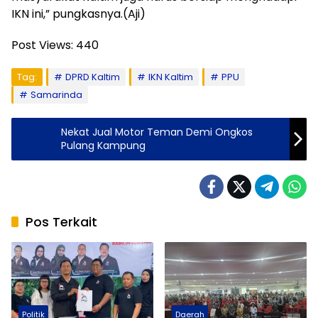
IKN ini,” pungkasnya.(Aji)
Post Views:
440
Tag:
DPRD Kaltim
IKN Kaltim
PPU
Samarinda
Nekat Jual Motor Teman Demi Ongkos
Pulang Kampung
Pos Terkait
Politik
Daerah