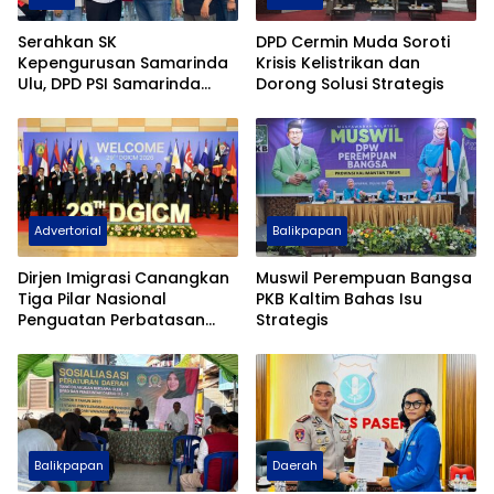
Serahkan SK
DPD Cermin Muda Soroti
Kepengurusan Samarinda
Krisis Kelistrikan dan
Ulu, DPD PSI Samarinda
Dorong Solusi Strategis
Tancap Gas Mengabdi
Untuk Rakyat
Advertorial
Balikpapan
Dirjen Imigrasi Canangkan
Muswil Perempuan Bangsa
Tiga Pilar Nasional
PKB Kaltim Bahas Isu
Penguatan Perbatasan
Strategis
Indonesia Pada Forum
DGICM 2026
Balikpapan
Daerah