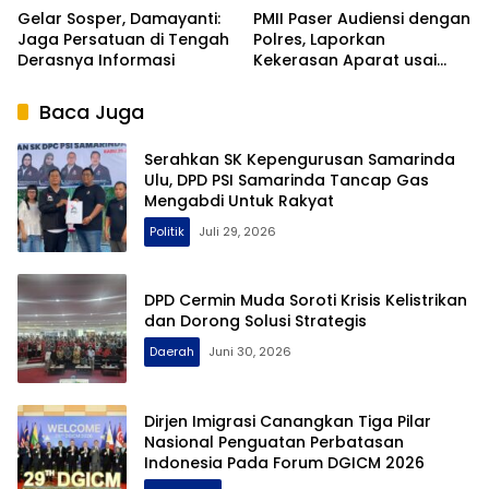
Gelar Sosper, Damayanti:
PMII Paser Audiensi dengan
Jaga Persatuan di Tengah
Polres, Laporkan
Derasnya Informasi
Kekerasan Aparat usai
Aksi di Kantor Gubernur
Kaltim
Baca Juga
Serahkan SK Kepengurusan Samarinda
Ulu, DPD PSI Samarinda Tancap Gas
Mengabdi Untuk Rakyat
Politik
Juli 29, 2026
DPD Cermin Muda Soroti Krisis Kelistrikan
dan Dorong Solusi Strategis
Daerah
Juni 30, 2026
Dirjen Imigrasi Canangkan Tiga Pilar
Nasional Penguatan Perbatasan
Indonesia Pada Forum DGICM 2026