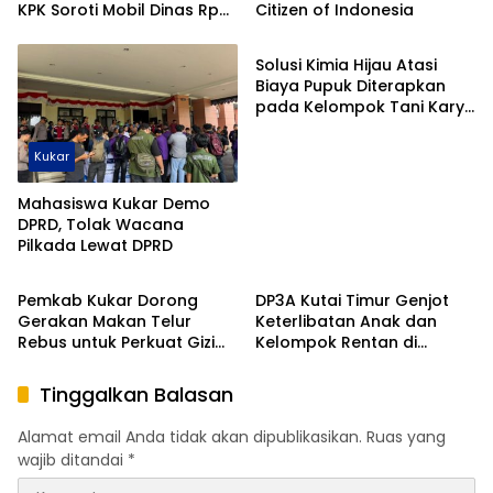
KPK Soroti Mobil Dinas Rp
Citizen of Indonesia
Daerah
8,5 Miliar Pemprov Kaltim
Solusi Kimia Hijau Atasi
Biaya Pupuk Diterapkan
pada Kelompok Tani Karya
Tani dan Sedap Malam
Kukar
Mahasiswa Kukar Demo
DPRD, Tolak Wacana
Pilkada Lewat DPRD
Advertorial
Uncategorized
Pemkab Kukar Dorong
DP3A Kutai Timur Genjot
Gerakan Makan Telur
Keterlibatan Anak dan
Rebus untuk Perkuat Gizi
Kelompok Rentan di
Anak dan Wujudkan
Berbagai Program
Layanan Dasar yang
Tinggalkan Balasan
Merata
Alamat email Anda tidak akan dipublikasikan.
Ruas yang
wajib ditandai
*