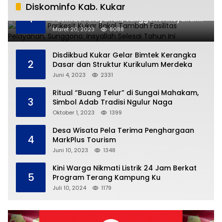
Diskominfo Kab. Kukar
RSUD AM Parikesit Kukar Bakal Tambah
1
Fasilitas Pelayanan, Sunggono: Insyallah
Selesai Tahun Ini
Maret 20, 2023
8088
Disdikbud Kukar Gelar Bimtek Kerangka
2
Dasar dan Struktur Kurikulum Merdeka
Juni 4, 2023
2331
Ritual “Buang Telur” di Sungai Mahakam,
3
Simbol Adab Tradisi Ngulur Naga
Oktober 1, 2023
1399
Desa Wisata Pela Terima Penghargaan
4
MarkPlus Tourism
Juni 10, 2023
1348
Kini Warga Nikmati Listrik 24 Jam Berkat
5
Program Terang Kampung Ku
Juli 10, 2024
1179