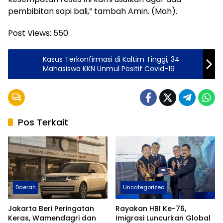
pembibitan sapi bali,” tambah Amin. (Mah).
Post Views:
550
Kasus Terkonfirmasi di Kaltim Tinggi, 34
Mahasiswa KKN Unmul Positif Covid-19
Pos Terkait
Daerah
Uncategorized
Jakarta Beri Peringatan
Rayakan HBI Ke-76,
Keras, Wamendagri dan
Imigrasi Luncurkan Global