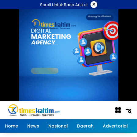
Langsung
×
Scroll Untuk Baca Artikel
ke
konten
Home
News
Nasional
Daerah
Advertorial