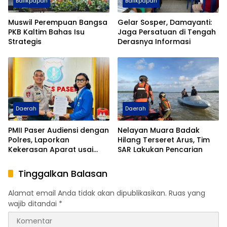
Balikpapan
Balikpapan
Muswil Perempuan Bangsa
Gelar Sosper, Damayanti:
PKB Kaltim Bahas Isu
Jaga Persatuan di Tengah
Strategis
Derasnya Informasi
Daerah
Daerah
PMII Paser Audiensi dengan
Nelayan Muara Badak
Polres, Laporkan
Hilang Terseret Arus, Tim
Kekerasan Aparat usai
SAR Lakukan Pencarian
Aksi di Kantor Gubernur
Kaltim
Tinggalkan Balasan
Alamat email Anda tidak akan dipublikasikan.
Ruas yang
wajib ditandai
*