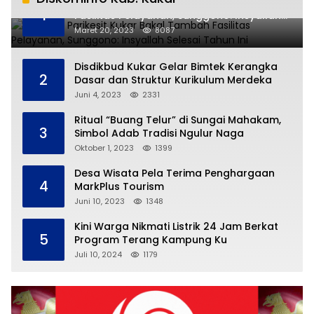
RSUD AM Parikesit Kukar Bakal Tambah
1
Fasilitas Pelayanan, Sunggono: Insyallah
Selesai Tahun Ini
Maret 20, 2023
8087
Disdikbud Kukar Gelar Bimtek Kerangka
2
Dasar dan Struktur Kurikulum Merdeka
Juni 4, 2023
2331
Ritual “Buang Telur” di Sungai Mahakam,
3
Simbol Adab Tradisi Ngulur Naga
Oktober 1, 2023
1399
Desa Wisata Pela Terima Penghargaan
4
MarkPlus Tourism
Juni 10, 2023
1348
Kini Warga Nikmati Listrik 24 Jam Berkat
5
Program Terang Kampung Ku
Juli 10, 2024
1179