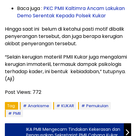
Baca juga :
PKC PMII Kaltimra Ancam Lakukan
Demo Serentak Kepada Polsek Kukar
Hingga saat ini belum di ketahui pasti motif dibalik
penyerangan tersebut, dan juga berapa kerugian
akibat penyerangan tersebut.
“Selain kerugian materiil PMII Kukar juga mengalami
kerugian immateriil, termasuk dampak psikologis
terhadap kader, ini bentuk kebiadaban,” tutupnya.
(Aji)
Post Views:
772
Tag:
Anarkisme
KUKAR
Pemukulan
PMII
IKA PMII Mengecam Tindakan Kekerasan dan
Pengrusakan Sekretariat PMII Cabang Kukar