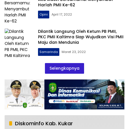
Harlah PMII Ke-62
Opini
April 17, 2022
Dilantik Langsung Oleh Ketum PB PMII,
PKC PMII Kaltimra Siap Wujudkan Visi PMII
Maju dan Mendunia
Samarinda
Maret 23, 2022
Selengkapnya
Diskominfo Kab. Kukar
RSUD AM Parikesit Kukar Bakal Tambah