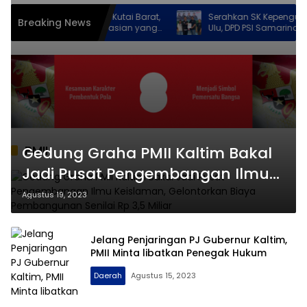
igrasi dan Pemkab Kutai Barat,
Serahkan SK Kepengurusan S
Breaking News
Pelayanan Keimigrasian yang
Ulu, DPD PSI Samarinda Tanca
t
Mengabdi Untuk Rakyat
PMII
Gedung Graha PMII Kaltim Bakal
Jadi Pusat Pengembangan Ilmu
Keislaman, Gelontorkan Biaya
Agustus 19, 2023
Pembangunan Senilai Rp 3,5
Miliar
Jelang Penjaringan PJ Gubernur Kaltim,
PMII Minta libatkan Penegak Hukum
Daerah
Agustus 15, 2023