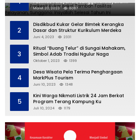
1
Fasilitas Pelayanan, Sunggono: Insyallah
Selesai Tahun Ini
Maret 20, 2023
8087
Disdikbud Kukar Gelar Bimtek Kerangka
2
Dasar dan Struktur Kurikulum Merdeka
Juni 4, 2023
2331
Ritual “Buang Telur” di Sungai Mahakam,
3
Simbol Adab Tradisi Ngulur Naga
Oktober 1, 2023
1399
Desa Wisata Pela Terima Penghargaan
4
MarkPlus Tourism
Juni 10, 2023
1348
Kini Warga Nikmati Listrik 24 Jam Berkat
5
Program Terang Kampung Ku
Juli 10, 2024
1179