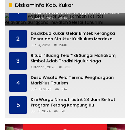
Diskominfo Kab. Kukar
RSUD AM Parikesit Kukar Bakal Tambah
1
Fasilitas Pelayanan, Sunggono: Insyallah
Selesai Tahun Ini
Maret 20, 2023
8087
Disdikbud Kukar Gelar Bimtek Kerangka
2
Dasar dan Struktur Kurikulum Merdeka
Juni 4, 2023
2330
Ritual “Buang Telur” di Sungai Mahakam,
3
Simbol Adab Tradisi Ngulur Naga
Oktober 1, 2023
1398
Desa Wisata Pela Terima Penghargaan
4
MarkPlus Tourism
Juni 10, 2023
1347
Kini Warga Nikmati Listrik 24 Jam Berkat
5
Program Terang Kampung Ku
Juli 10, 2024
1178