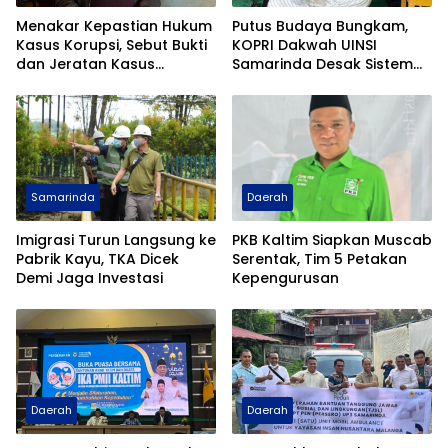
Menakar Kepastian Hukum
Putus Budaya Bungkam,
Kasus Korupsi, Sebut Bukti
KOPRI Dakwah UINSI
dan Jeratan Kasus
Samarinda Desak Sistem
Sengaja Berlarut-larut
Perlindungan Santri
Diperkuat
Samarinda
Daerah
Imigrasi Turun Langsung ke
PKB Kaltim Siapkan Muscab
Pabrik Kayu, TKA Dicek
Serentak, Tim 5 Petakan
Demi Jaga Investasi
Kepengurusan
Daerah
Daerah