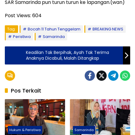
SAR Samarinda pun turun turun ke lapangan.(wan)
Post Views:
604
Tag:
Bocah 11 Tahun Tenggelam
BREAKING NEWS
Peristiwa
Samarinda
Keadilan Tak Berpihak, Ayah Tak Terima
Anaknya Dicabuli, Malah Ditangkap
Pos Terkait
Hukum & Peristiwa
Samarinda