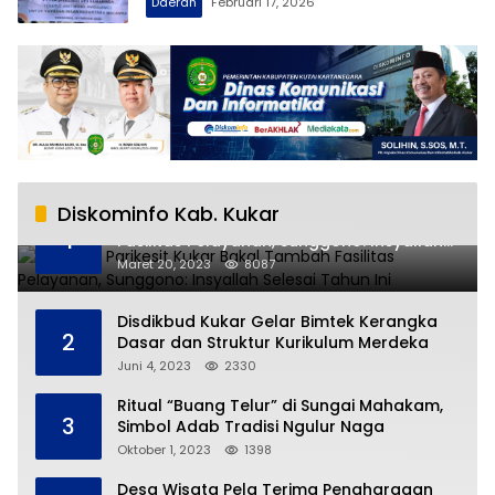
Daerah
Februari 17, 2026
Diskominfo Kab. Kukar
RSUD AM Parikesit Kukar Bakal Tambah
1
Fasilitas Pelayanan, Sunggono: Insyallah
Selesai Tahun Ini
Maret 20, 2023
8087
Disdikbud Kukar Gelar Bimtek Kerangka
2
Dasar dan Struktur Kurikulum Merdeka
Juni 4, 2023
2330
Ritual “Buang Telur” di Sungai Mahakam,
3
Simbol Adab Tradisi Ngulur Naga
Oktober 1, 2023
1398
Desa Wisata Pela Terima Penghargaan