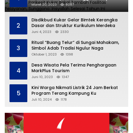
Selesai Tahun Ini
Maret 20, 2023
8087
Disdikbud Kukar Gelar Bimtek Kerangka
2
Dasar dan Struktur Kurikulum Merdeka
Juni 4, 2023
2330
Ritual “Buang Telur” di Sungai Mahakam,
3
Simbol Adab Tradisi Ngulur Naga
Oktober 1, 2023
1398
Desa Wisata Pela Terima Penghargaan
4
MarkPlus Tourism
Juni 10, 2023
1347
Kini Warga Nikmati Listrik 24 Jam Berkat
5
Program Terang Kampung Ku
Juli 10, 2024
1178