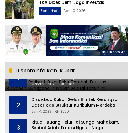
TKA Dicek Demi Jaga Investasi
Samarinda
April 10, 2026
Diskominfo Kab. Kukar
RSUD AM Parikesit Kukar Bakal Tambah
1
Fasilitas Pelayanan, Sunggono: Insyallah
Selesai Tahun Ini
Maret 20, 2023
8087
Disdikbud Kukar Gelar Bimtek Kerangka
2
Dasar dan Struktur Kurikulum Merdeka
Juni 4, 2023
2330
Ritual “Buang Telur” di Sungai Mahakam,
3
Simbol Adab Tradisi Ngulur Naga