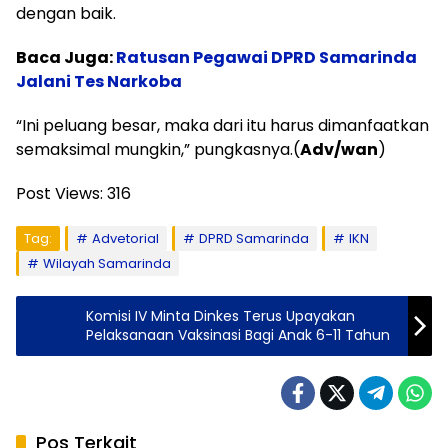
dengan baik.
Baca Juga:
Ratusan Pegawai DPRD Samarinda
Jalani Tes Narkoba
“Ini peluang besar, maka dari itu harus dimanfaatkan
semaksimal mungkin,” pungkasnya.(
Adv/wan
)
Post Views:
316
Tag:
Advetorial
DPRD Samarinda
IKN
Wilayah Samarinda
Komisi IV Minta Dinkes Terus Upayakan
Pelaksanaan Vaksinasi Bagi Anak 6-11 Tahun
Pos Terkait