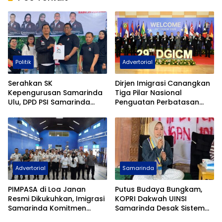
Politik
Advertorial
Serahkan SK
Dirjen Imigrasi Canangkan
Kepengurusan Samarinda
Tiga Pilar Nasional
Ulu, DPD PSI Samarinda
Penguatan Perbatasan
Tancap Gas Mengabdi
Indonesia Pada Forum
Untuk Rakyat
DGICM 2026
Advertorial
Samarinda
PIMPASA di Loa Janan
Putus Budaya Bungkam,
Resmi Dikukuhkan, Imigrasi
KOPRI Dakwah UINSI
Samarinda Komitmen
Samarinda Desak Sistem
Siaga TPPO dan
Perlindungan Santri