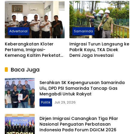
Keberangkatan Ilegal
Diperkuat
Advertorial
Samarinda
Keberangkatan Kloter
Imigrasi Turun Langsung ke
Pertama, Imigrasi-
Pabrik Kayu, TKA Dicek
Kemenag Kaltim Perketat
Demi Jaga Investasi
Filter Haji Nonprosedural
Baca Juga
Serahkan SK Kepengurusan Samarinda
Ulu, DPD PSI Samarinda Tancap Gas
Mengabdi Untuk Rakyat
Politik
Juli 29, 2026
Dirjen Imigrasi Canangkan Tiga Pilar
Nasional Penguatan Perbatasan
Indonesia Pada Forum DGICM 2026