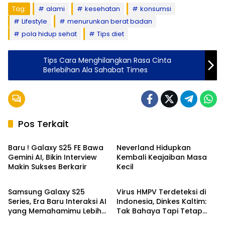
Tag:
alami
kesehatan
konsumsi
Lifestyle
menurunkan berat badan
pola hidup sehat
Tips diet
Tips Cara Menghilangkan Rasa Cinta
Berlebihan Ala Sahabat Times
Pos Terkait
Lifestyle
Kukar
Baru ! Galaxy S25 FE Bawa
Neverland Hidupkan
Gemini AI, Bikin Interview
Kembali Keajaiban Masa
Makin Sukses Berkarir
Kecil
Lifestyle
Health
Samsung Galaxy S25
Virus HMPV Terdeteksi di
Series, Era Baru Interaksi AI
Indonesia, Dinkes Kaltim:
yang Memahamimu Lebih
Tak Bahaya Tapi Tetap
Kuliner
Health
Dalam
Waspada