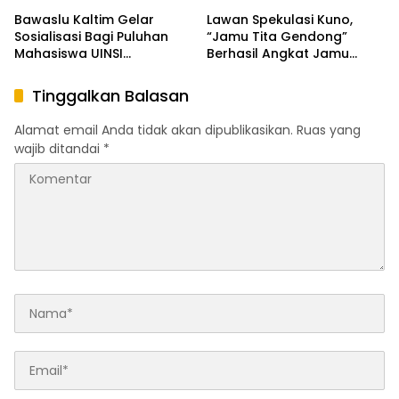
Bawaslu Kaltim Gelar
Lawan Spekulasi Kuno,
Sosialisasi Bagi Puluhan
“Jamu Tita Gendong”
Mahasiswa UINSI
Berhasil Angkat Jamu
Samarinda, Kawal Pilkada
Sebagai Minuman Kekinian
Serentak 2024
Tinggalkan Balasan
Alamat email Anda tidak akan dipublikasikan.
Ruas yang
wajib ditandai
*