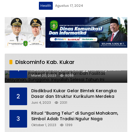
Health
Agustus 17, 2024
Diskominfo Kab. Kukar
RSUD AM Parikesit Kukar Bakal Tambah
1
Fasilitas Pelayanan, Sunggono: Insyallah
Selesai Tahun Ini
Maret 20, 2023
8088
Disdikbud Kukar Gelar Bimtek Kerangka
2
Dasar dan Struktur Kurikulum Merdeka
Juni 4, 2023
2331
Ritual “Buang Telur” di Sungai Mahakam,
3
Simbol Adab Tradisi Ngulur Naga
Oktober 1, 2023
1399