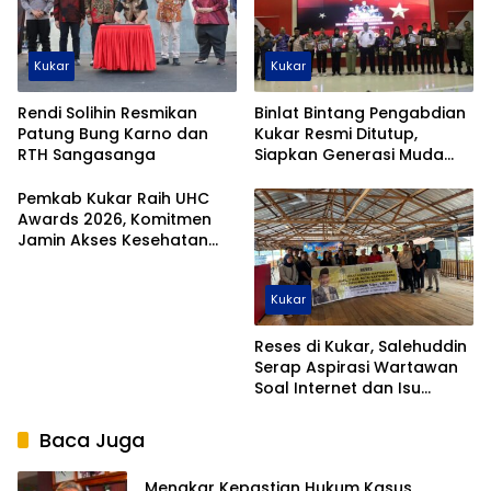
Kukar
Kukar
Rendi Solihin Resmikan
Binlat Bintang Pengabdian
Patung Bung Karno dan
Kukar Resmi Ditutup,
RTH Sangasanga
Siapkan Generasi Muda
Hadapi Seleksi Nasional
Pemkab Kukar Raih UHC
Awards 2026, Komitmen
Jamin Akses Kesehatan
Warga
Kukar
Reses di Kukar, Salehuddin
Serap Aspirasi Wartawan
Soal Internet dan Isu
Pendidikan
Baca Juga
Menakar Kepastian Hukum Kasus