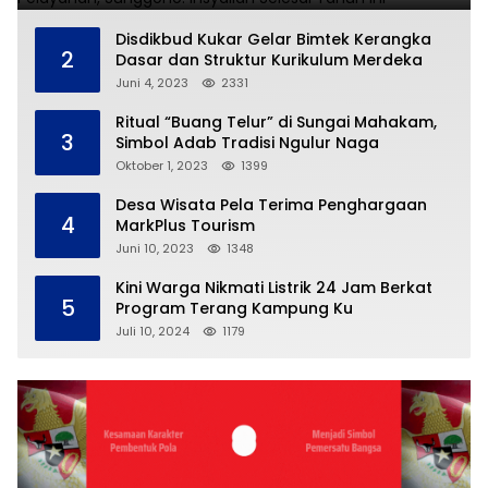
Disdikbud Kukar Gelar Bimtek Kerangka
2
Dasar dan Struktur Kurikulum Merdeka
Juni 4, 2023
2331
Ritual “Buang Telur” di Sungai Mahakam,
3
Simbol Adab Tradisi Ngulur Naga
Oktober 1, 2023
1399
Desa Wisata Pela Terima Penghargaan
4
MarkPlus Tourism
Juni 10, 2023
1348
Kini Warga Nikmati Listrik 24 Jam Berkat
5
Program Terang Kampung Ku
Juli 10, 2024
1179