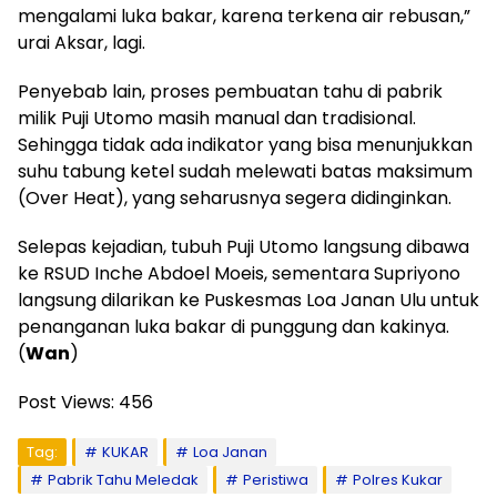
mengalami luka bakar, karena terkena air rebusan,”
urai Aksar, lagi.
Penyebab lain, proses pembuatan tahu di pabrik
milik Puji Utomo masih manual dan tradisional.
Sehingga tidak ada indikator yang bisa menunjukkan
suhu tabung ketel sudah melewati batas maksimum
(Over Heat), yang seharusnya segera didinginkan.
Selepas kejadian, tubuh Puji Utomo langsung dibawa
ke RSUD Inche Abdoel Moeis, sementara Supriyono
langsung dilarikan ke Puskesmas Loa Janan Ulu untuk
penanganan luka bakar di punggung dan kakinya.
(
Wan
)
Post Views:
456
Tag:
KUKAR
Loa Janan
Pabrik Tahu Meledak
Peristiwa
Polres Kukar