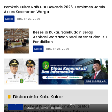
Pemkab Kukar Raih UHC Awards 2026, Komitmen Jamin
Akses Kesehatan Warga
Kukar
Januari 29, 2026
Reses di Kukar, Salehuddin Serap
Aspirasi Wartawan Soal Internet dan Isu
Pendidikan
Kukar
Januari 28, 2026
Diskominfo Kab. Kukar
RSUD AM Parikesit Kukar Bakal Tambah
1
Fasilitas Pelayanan, Sunggono: Insyallah
Selesai Tahun Ini
Maret 20, 2023
8087