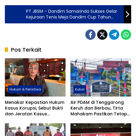
PT JBSM – Dandim Samarinda Sukses Gelar
Kejuraan Tenis Meja Dandim Cup Tahun
2022
Pos Terkait
Hukum & Peristiwa
Kukar
Menakar Kepastian Hukum
Air PDAM di Tenggarong
Kasus Korupsi, Sebut Bukti
Keruh dan Berbau, Tirta
dan Jeratan Kasus
Mahakam Pastikan Tetap
Sengaja Berlarut-larut
Aman