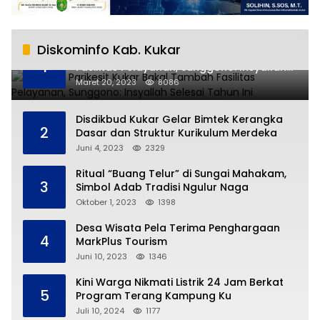
Diskominfo Kab. Kukar
RSUD AM Parikesit Kukar Bakal Tambah
1
Fasilitas Pelayanan, Sunggono: Insyallah
Selesai Tahun Ini
Maret 20, 2023
8086
Disdikbud Kukar Gelar Bimtek Kerangka
2
Dasar dan Struktur Kurikulum Merdeka
Juni 4, 2023
2329
Ritual “Buang Telur” di Sungai Mahakam,
3
Simbol Adab Tradisi Ngulur Naga
Oktober 1, 2023
1398
Desa Wisata Pela Terima Penghargaan
4
MarkPlus Tourism
Juni 10, 2023
1346
Kini Warga Nikmati Listrik 24 Jam Berkat
5
Program Terang Kampung Ku
Juli 10, 2024
1177