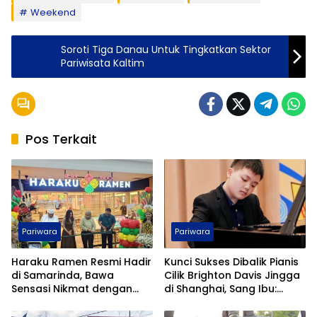
Weekend
Soroti Tiga Danau Untuk Tingkatkan Sektor
Pariwisata Kaltim
Pos Terkait
Pariwara
Pariwara
Haraku Ramen Resmi Hadir
Kunci Sukses Dibalik Pianis
di Samarinda, Bawa
Cilik Brighton Davis Jingga
Sensasi Nikmat dengan
di Shanghai, Sang Ibu:
Harga Ramah Kantong
Disiplin Kurangi Gadget