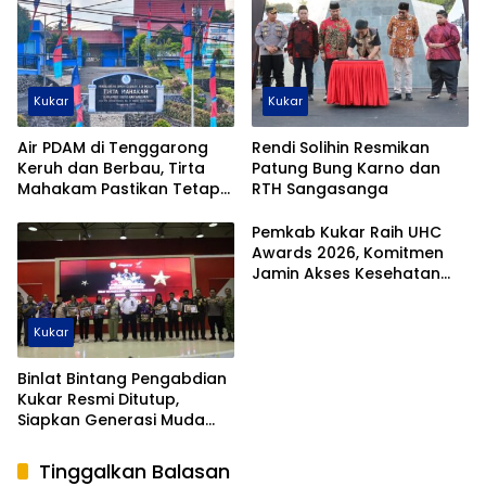
Kukar
Kukar
Air PDAM di Tenggarong
Rendi Solihin Resmikan
Keruh dan Berbau, Tirta
Patung Bung Karno dan
Mahakam Pastikan Tetap
RTH Sangasanga
Aman
Pemkab Kukar Raih UHC
Awards 2026, Komitmen
Jamin Akses Kesehatan
Warga
Kukar
Binlat Bintang Pengabdian
Kukar Resmi Ditutup,
Siapkan Generasi Muda
Hadapi Seleksi Nasional
Tinggalkan Balasan