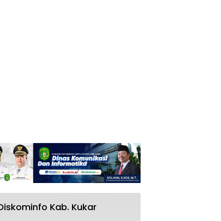
Diskominfo Kab. Kukar
RSUD AM Parikesit Kukar Bakal