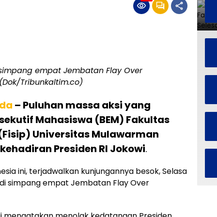
 simpang empat Jembatan Flay Over
(Dok/Tribunkaltim.co)
da
– Puluhan massa aksi yang
ekutif Mahasiswa (BEM) Fakultas
k (Fisip) Universitas Mulawarman
kehadiran Presiden RI Jokowi
.
esia ini, terjadwalkan kunjungannya besok, Selasa
r di simpang empat Jembatan Flay Over
rdi mengatakan menolak kedatangan Presiden