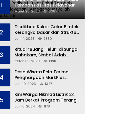
1
Tambah Fasilitas Pelayanan,
Sunggono: Insyallah Selesai
Maret 20, 2023
8087
Tahun Ini
Disdikbud Kukar Gelar Bimtek
2
Kerangka Dasar dan Struktur
Kurikulum Merdeka
Juni 4, 2023
2330
Ritual “Buang Telur” di Sungai
3
Mahakam, Simbol Adab
Tradisi Ngulur Naga
Oktober 1, 2023
1398
Desa Wisata Pela Terima
4
Penghargaan MarkPlus
Tourism
Juni 10, 2023
1347
Kini Warga Nikmati Listrik 24
5
Jam Berkat Program Terang
Kampung Ku
Juli 10, 2024
1178