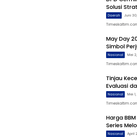
Solusi Stra
Daerah
Juni 30
Timeskaltim.co
May Day 20
Simbol Per
Nasional
Mei 2
Timeskaltim.com
Tinjau Kece
Evaluasi d
Nasional
Mei 1
Timeskaltim.com
Harga BBM 
Series Mel
Nasional
April