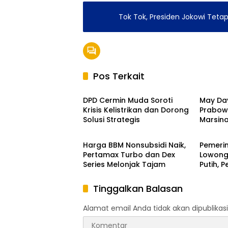
Tok Tok, Presiden Jokowi Tet
Pos Terkait
Daerah
Nasion
DPD Cermin Muda Soroti
May Day
Krisis Kelistrikan dan Dorong
Prabow
Solusi Strategis
Marsin
Nasional
Nasion
Buruh
Harga BBM Nonsubsidi Naik,
Pemerin
Pertamax Turbo dan Dex
Lowong
Series Melonjak Tajam
Putih, 
Hingga 
Tinggalkan Balasan
Alamat email Anda tidak akan dipublikasi