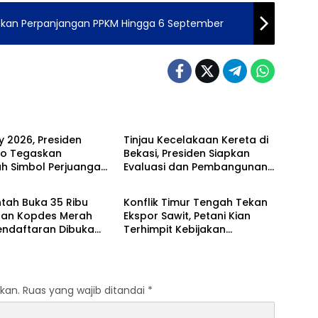
apkan Perpanjangan PPKM Hingga 6 September
al
Nasional
 2026, Presiden
Tinjau Kecelakaan Kereta di
o Tegaskan
Bekasi, Presiden Siapkan
ah Simbol Perjuangan
Evaluasi dan Pembangunan
al
Nasional
Fly Over
tah Buka 35 Ribu
Konflik Timur Tengah Tekan
an Kopdes Merah
Ekspor Sawit, Petani Kian
Pendaftaran Dibuka
Terhimpit Kebijakan
24 April
Domestik
kan.
Ruas yang wajib ditandai
*