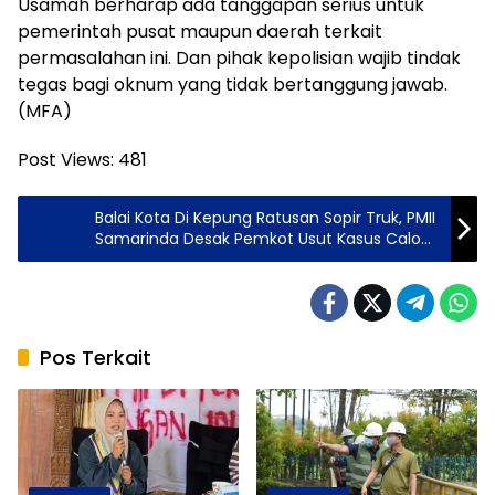
Usamah berharap ada tanggapan serius untuk
pemerintah pusat maupun daerah terkait
permasalahan ini. Dan pihak kepolisian wajib tindak
tegas bagi oknum yang tidak bertanggung jawab.
(MFA)
Post Views:
481
Balai Kota Di Kepung Ratusan Sopir Truk, PMII
Samarinda Desak Pemkot Usut Kasus Calo
Nakal Hingga Subsidi Truk Secara Selektif
Pos Terkait