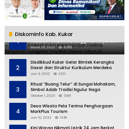
Diskominfo Kab. Kukar
RSUD AM Parikesit Kukar Bakal Tambah
1
Fasilitas Pelayanan, Sunggono: Insyallah
Selesai Tahun Ini
Maret 20, 2023
8088
Disdikbud Kukar Gelar Bimtek Kerangka
2
Dasar dan Struktur Kurikulum Merdeka
Juni 4, 2023
2331
Ritual “Buang Telur” di Sungai Mahakam,
3
Simbol Adab Tradisi Ngulur Naga
Oktober 1, 2023
1399
Desa Wisata Pela Terima Penghargaan
4
MarkPlus Tourism
Juni 10, 2023
1348
Kini Warga Nikmati Listrik 24 Jam Berkat