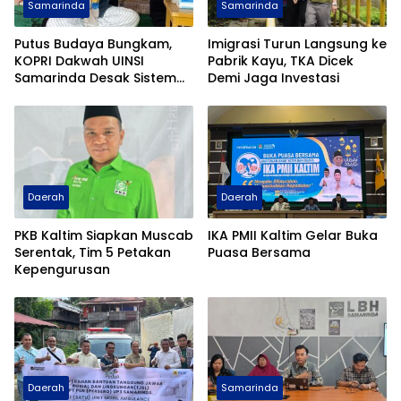
Samarinda
Samarinda
Putus Budaya Bungkam,
Imigrasi Turun Langsung ke
KOPRI Dakwah UINSI
Pabrik Kayu, TKA Dicek
Samarinda Desak Sistem
Demi Jaga Investasi
Perlindungan Santri
Diperkuat
Daerah
Daerah
PKB Kaltim Siapkan Muscab
IKA PMII Kaltim Gelar Buka
Serentak, Tim 5 Petakan
Puasa Bersama
Kepengurusan
Daerah
Samarinda