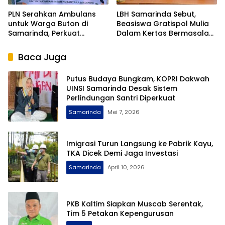
PLN Serahkan Ambulans
LBH Samarinda Sebut,
untuk Warga Buton di
Beasiswa Gratispol Mulia
Samarinda, Perkuat
Dalam Kertas Bermasalah
Kolaborasi Negara dan
Dalam Sistem
Masyarakat
Baca Juga
Putus Budaya Bungkam, KOPRI Dakwah
UINSI Samarinda Desak Sistem
Perlindungan Santri Diperkuat
Samarinda
Mei 7, 2026
Imigrasi Turun Langsung ke Pabrik Kayu,
TKA Dicek Demi Jaga Investasi
Samarinda
April 10, 2026
PKB Kaltim Siapkan Muscab Serentak,
Tim 5 Petakan Kepengurusan