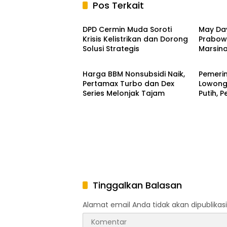
Pos Terkait
Daerah
Nasion
DPD Cermin Muda Soroti
May Day
Krisis Kelistrikan dan Dorong
Prabow
Solusi Strategis
Marsin
Nasional
Nasion
Buruh
Harga BBM Nonsubsidi Naik,
Pemerin
Pertamax Turbo dan Dex
Lowong
Series Melonjak Tajam
Putih, 
Hingga 
Tinggalkan Balasan
Alamat email Anda tidak akan dipublikasi