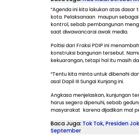
“Agenda ini kita lakukan atas dasa
kota. Pelaksanaan maupun sebagai m
kontrol, sebab pembangunan mengg
saat diwawancarai awak media.
Poltisi dari Fraksi PDIP ini menamb
konstruksi bangunan tersebut. Namu
kekuarangan, tetapi hal itu masih d
“Tentu kita minta untuk dibenahi dan
asal Dapil III Sungai Kunjang ini.
Angkasa menjelaskan, kunjungan te
harus segera dipenuhi, sebab gedu
masyarakat karena dijadikan mal p
Baca Juga:
Tok Tok, Presiden J
September