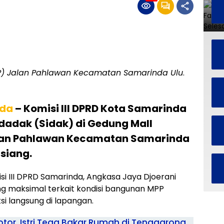
PP) Jalan Pahlawan Kecamatan Samarinda Ulu
.
da
– Komisi III DPRD Kota Samarinda
adak (Sidak) di Gedung Mall
alan Pahlawan Kecamatan Samarinda
 siang.
isi III DPRD Samarinda, Angkasa Jaya Djoerani
ng maksimal terkait kondisi bangunan MPP
ksi langsung di lapangan.
tor, Istri Tega Bakar Rumah di Tenggarong