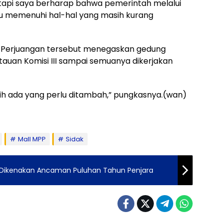
 tapi saya berharap bahwa pemerintah melalui
u memenuhi hal-hal yang masih kurang
PDI Perjuangan tersebut menegaskan gedung
auan Komisi III sampai semuanya dikerjakan
masih ada yang perlu ditambah,” pungkasnya.(wan)
Mall MPP
Sidak
 Dikenakan Ancaman Puluhan Tahun Penjara