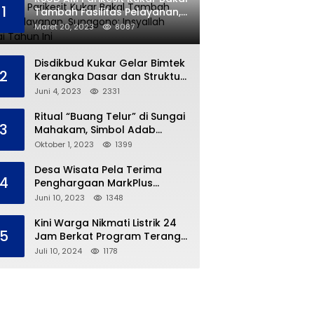
1
Tambah Fasilitas Pelayanan,
Sunggono: Insyallah Selesai
Maret 20, 2023
8087
Tahun Ini
Disdikbud Kukar Gelar Bimtek
2
Kerangka Dasar dan Struktur
Kurikulum Merdeka
Juni 4, 2023
2331
Ritual “Buang Telur” di Sungai
3
Mahakam, Simbol Adab
Tradisi Ngulur Naga
Oktober 1, 2023
1399
Desa Wisata Pela Terima
4
Penghargaan MarkPlus
Tourism
Juni 10, 2023
1348
Kini Warga Nikmati Listrik 24
5
Jam Berkat Program Terang
Kampung Ku
Juli 10, 2024
1178