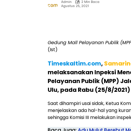
Admin
2 Min Baca
Agustus 25, 2021
Gedung Mall Pelayanan Publik (M
(Ist)
Timeskaltim.com
,
Samarin
melaksanakan Inpeksi Mend
Pelayanan Publik (MPP) J
Ulu, pada Rabu (25/8/2021)
Saat dihampiri usai sidak, Ketua Kom
menjelaskan ada hal-hal yang kura
sehingga Komisi III melakukan inspe
Baca Juga:
Adu Mulut Berebut Mo