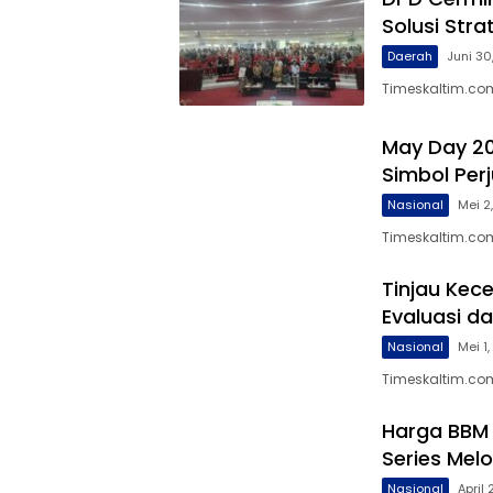
Solusi Stra
Daerah
Juni 30
Timeskaltim.co
May Day 20
Simbol Per
Nasional
Mei 2
Timeskaltim.com
Tinjau Kece
Evaluasi d
Nasional
Mei 1
Timeskaltim.com
Harga BBM 
Series Mel
Nasional
April