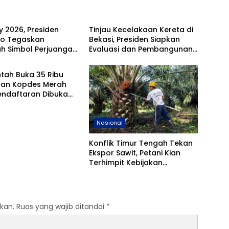
al
Nasional
 2026, Presiden
Tinjau Kecelakaan Kereta di
o Tegaskan
Bekasi, Presiden Siapkan
ah Simbol Perjuangan
Evaluasi dan Pembangunan
al
Fly Over
tah Buka 35 Ribu
an Kopdes Merah
Pendaftaran Dibuka
24 April
Nasional
Konflik Timur Tengah Tekan
Ekspor Sawit, Petani Kian
Terhimpit Kebijakan
Domestik
kan.
Ruas yang wajib ditandai
*