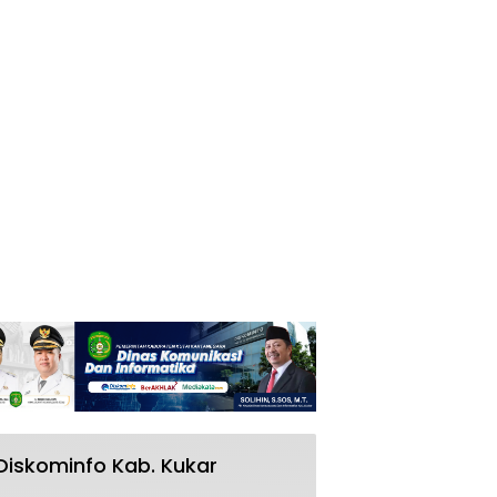
Diskominfo Kab. Kukar
RSUD AM Parikesit Kukar Bakal