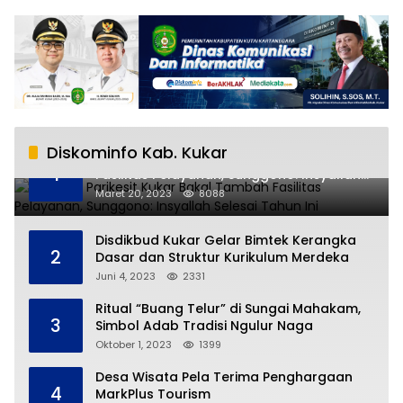
Diskominfo Kab. Kukar
RSUD AM Parikesit Kukar Bakal Tambah
1
Fasilitas Pelayanan, Sunggono: Insyallah
Selesai Tahun Ini
Maret 20, 2023
8088
Disdikbud Kukar Gelar Bimtek Kerangka
2
Dasar dan Struktur Kurikulum Merdeka
Juni 4, 2023
2331
Ritual “Buang Telur” di Sungai Mahakam,
3
Simbol Adab Tradisi Ngulur Naga
Oktober 1, 2023
1399
Desa Wisata Pela Terima Penghargaan
4
MarkPlus Tourism