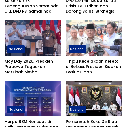
Serahkan SK
DPD Cermin Muda Soroti
Kepengurusan Samarinda
Krisis Kelistrikan dan
Ulu, DPD PSI Samarinda
Dorong Solusi Strategis
Tancap Gas Mengabdi
Untuk Rakyat
Nasional
Nasional
May Day 2026, Presiden
Tinjau Kecelakaan Kereta
Prabowo Tegaskan
di Bekasi, Presiden Siapkan
Marsinah Simbol
Evaluasi dan
Perjuangan Buruh
Pembangunan Fly Over
Nasional
Nasional
Harga BBM Nonsubsidi
Pemerintah Buka 35 Ribu