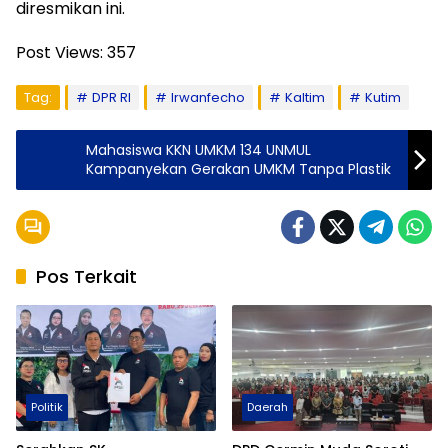
diresmikan ini.
Post Views:
357
Tag:
DPR RI
Irwanfecho
Kaltim
Kutim
Mahasiswa KKN UMKM 134 UNMUL
Kampanyekan Gerakan UMKM Tanpa Plastik
Pos Terkait
Politik
Daerah