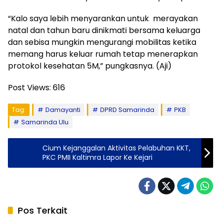
“Kalo saya lebih menyarankan untuk merayakan
natal dan tahun baru dinikmati bersama keluarga
dan sebisa mungkin mengurangi mobilitas ketika
memang harus keluar rumah tetap menerapkan
protokol kesehatan 5M,” pungkasnya. (Aji)
Post Views:
616
Tag:
Damayanti
DPRD Samarinda
PKB
Samarinda Ulu
Cium Kejanggalan Aktivitas Pelabuhan KKT,
PKC PMII Kaltimra Lapor Ke Kejari
Pos Terkait