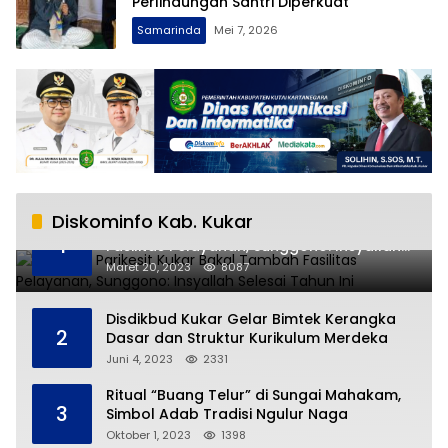
Perlindungan Santri Diperkuat
Samarinda
Mei 7, 2026
Diskominfo Kab. Kukar
RSUD AM Parikesit Kukar Bakal Tambah
1
Fasilitas Pelayanan, Sunggono: Insyallah
Selesai Tahun Ini
Maret 20, 2023
8087
Disdikbud Kukar Gelar Bimtek Kerangka
2
Dasar dan Struktur Kurikulum Merdeka
Juni 4, 2023
2331
Ritual “Buang Telur” di Sungai Mahakam,
3
Simbol Adab Tradisi Ngulur Naga
Oktober 1, 2023
1398