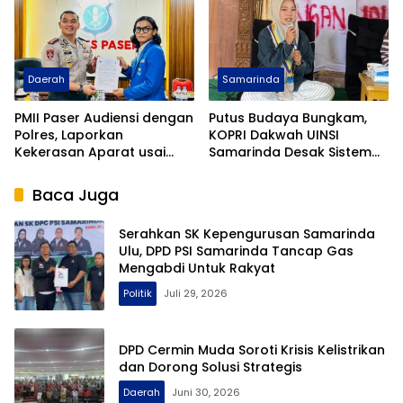
Daerah
Samarinda
PMII Paser Audiensi dengan
Putus Budaya Bungkam,
Polres, Laporkan
KOPRI Dakwah UINSI
Kekerasan Aparat usai
Samarinda Desak Sistem
Aksi di Kantor Gubernur
Perlindungan Santri
Kaltim
Diperkuat
Baca Juga
Serahkan SK Kepengurusan Samarinda
Ulu, DPD PSI Samarinda Tancap Gas
Mengabdi Untuk Rakyat
Politik
Juli 29, 2026
DPD Cermin Muda Soroti Krisis Kelistrikan
dan Dorong Solusi Strategis
Daerah
Juni 30, 2026