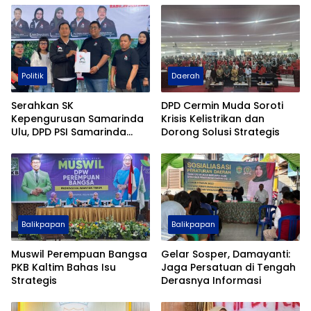
Politik
Daerah
Serahkan SK
DPD Cermin Muda Soroti
Kepengurusan Samarinda
Krisis Kelistrikan dan
Ulu, DPD PSI Samarinda
Dorong Solusi Strategis
Tancap Gas Mengabdi
Untuk Rakyat
Balikpapan
Balikpapan
Muswil Perempuan Bangsa
Gelar Sosper, Damayanti:
PKB Kaltim Bahas Isu
Jaga Persatuan di Tengah
Strategis
Derasnya Informasi