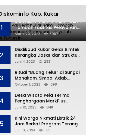
Diskominfo Kab. Kukar
RSUD AM Parikesit Kukar Bakal
1
Tambah Fasilitas Pelayanan,
Sunggono: Insyallah Selesai
Maret 20, 2023
8087
Tahun Ini
Disdikbud Kukar Gelar Bimtek
2
Kerangka Dasar dan Struktur
Kurikulum Merdeka
Juni 4, 2023
2331
Ritual “Buang Telur” di Sungai
3
Mahakam, Simbol Adab
Tradisi Ngulur Naga
Oktober 1, 2023
1398
Desa Wisata Pela Terima
4
Penghargaan MarkPlus
Tourism
Juni 10, 2023
1348
Kini Warga Nikmati Listrik 24
5
Jam Berkat Program Terang
Kampung Ku
Juli 10, 2024
1178