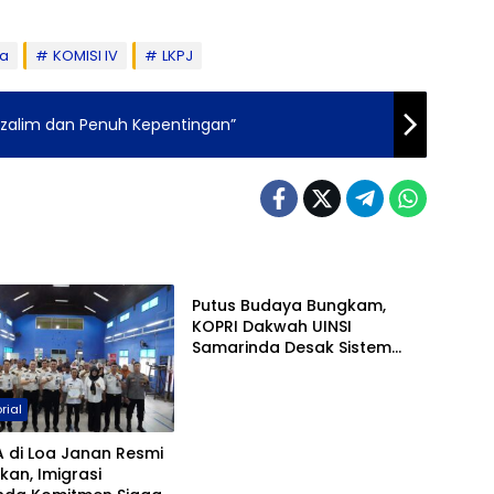
da
KOMISI IV
LKPJ
zalim dan Penuh Kepentingan”
Samarinda
Putus Budaya Bungkam,
KOPRI Dakwah UINSI
Samarinda Desak Sistem
Perlindungan Santri
Diperkuat
rial
 di Loa Janan Resmi
kan, Imigrasi