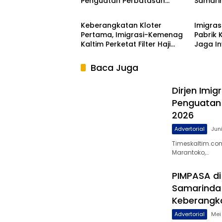
Penguatan Perbatasan
Samari
Advertorial
Samar
Indonesia Pada Forum
TPPO d
DGICM 2026
Ilegal
Keberangkatan Kloter
Imigras
Pertama, Imigrasi-Kemenag
Pabrik 
Kaltim Perketat Filter Haji
Jaga In
Nonprosedural
Baca Juga
Dirjen Imig
Penguatan
2026
Advertorial
Jun
Timeskaltim.com
Marantoko,…
PIMPASA di
Samarinda
Keberangka
Advertorial
Mei