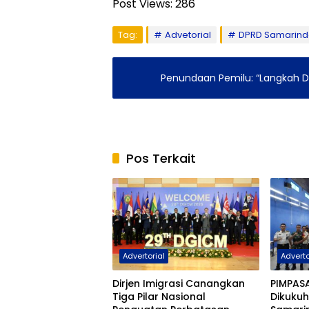
Post Views:
286
Tag:
Advetorial
DPRD Samarin
Penundaan Pemilu: “Langkah D
Pos Terkait
Advertorial
Adverto
Dirjen Imigrasi Canangkan
PIMPASA
Tiga Pilar Nasional
Dikukuh