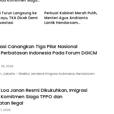
nda Komitmen Siaga
inda
Advertorial
an Keberangkatan
i Turun Langsung ke
Perkuat Kabinet Merah Putih,
Kayu, TKA Dicek Demi
Menteri Agus Andrianto
vestasi
Lantik Hendarsam
Marantoko Jadi Dirjen
Imigrasi
rasi Canangkan Tiga Pilar Nasional
 Perbatasan Indonesia Pada Forum DGICM
i 25, 2026
, Jakarta – Direktur Jenderal Imigrasi Indonesia, Hendarsam
 Loa Janan Resmi Dikukuhkan, Imigrasi
 Komitmen Siaga TPPO dan
tan Ilegal
 7, 2026