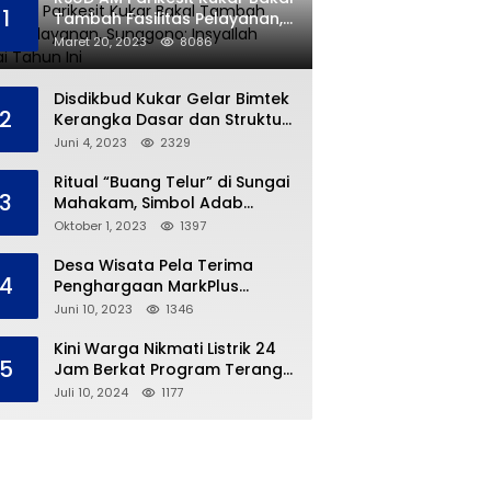
1
Tambah Fasilitas Pelayanan,
Sunggono: Insyallah Selesai
Maret 20, 2023
8086
Tahun Ini
Disdikbud Kukar Gelar Bimtek
2
Kerangka Dasar dan Struktur
Kurikulum Merdeka
Juni 4, 2023
2329
Ritual “Buang Telur” di Sungai
3
Mahakam, Simbol Adab
Tradisi Ngulur Naga
Oktober 1, 2023
1397
Desa Wisata Pela Terima
4
Penghargaan MarkPlus
Tourism
Juni 10, 2023
1346
Kini Warga Nikmati Listrik 24
5
Jam Berkat Program Terang
Kampung Ku
Juli 10, 2024
1177