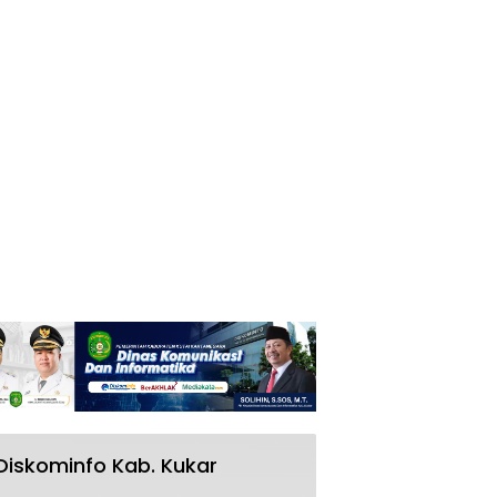
Diskominfo Kab. Kukar
RSUD AM Parikesit Kukar Bakal