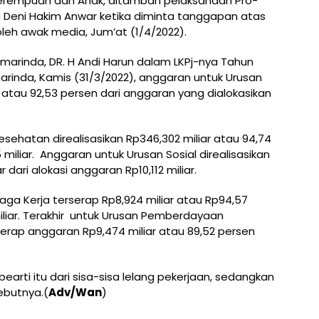
erempuan dan Anak, ditambah pelaksanaan Pro-
a Deni Hakim Anwar ketika diminta tanggapan atas
oleh awak media, Jum’at (1/4/2022).
arinda, DR. H Andi Harun dalam LKPj-nya Tahun
rinda, Kamis (31/3/2022), anggaran untuk Urusan
ar atau 92,53 persen dari anggaran yang dialokasikan
ehatan direalisasikan Rp346,302 miliar atau 94,74
iliar. Anggaran untuk Urusan Sosial direalisasikan
 dari alokasi anggaran Rp10,112 miliar.
a Kerja terserap Rp8,924 miliar atau Rp94,57
liar. Terakhir untuk Urusan Pemberdayaan
erap anggaran Rp9,474 miliar atau 89,52 persen
earti itu dari sisa-sisa lelang pekerjaan, sedangkan
ebutnya.(
Adv/Wan
)