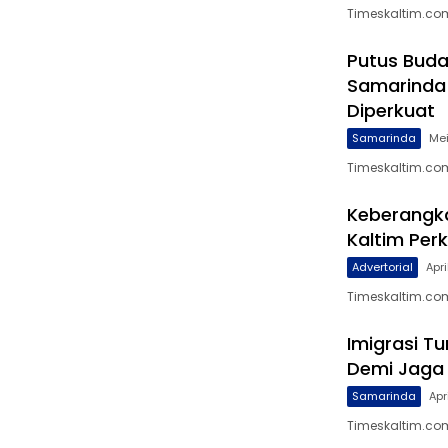
Timeskaltim.com,
Putus Buda
Samarinda 
Diperkuat
Samarinda
Mei
Timeskaltim.co
Keberangka
Kaltim Perk
Advertorial
Apri
Timeskaltim.co
Imigrasi T
Demi Jaga 
Samarinda
Apr
Timeskaltim.com,