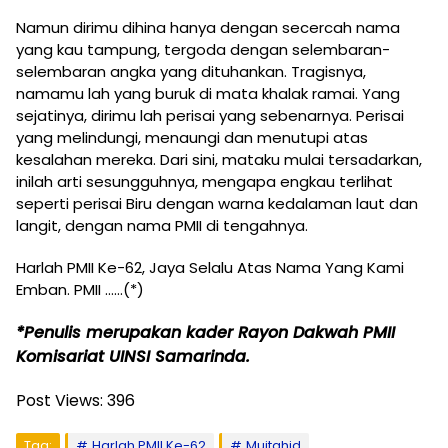
Namun dirimu dihina hanya dengan secercah nama
yang kau tampung, tergoda dengan selembaran-
selembaran angka yang dituhankan. Tragisnya,
namamu lah yang buruk di mata khalak ramai. Yang
sejatinya, dirimu lah perisai yang sebenarnya. Perisai
yang melindungi, menaungi dan menutupi atas
kesalahan mereka. Dari sini, mataku mulai tersadarkan,
inilah arti sesungguhnya, mengapa engkau terlihat
seperti perisai Biru dengan warna kedalaman laut dan
langit, dengan nama PMII di tengahnya.
Harlah PMII Ke-62, Jaya Selalu Atas Nama Yang Kami
Emban. PMII ……(*)
*Penulis merupakan kader Rayon Dakwah PMII
Komisariat UINSI Samarinda.
Post Views:
396
Tag:
Harlah PMII Ke-62
Mujtahid