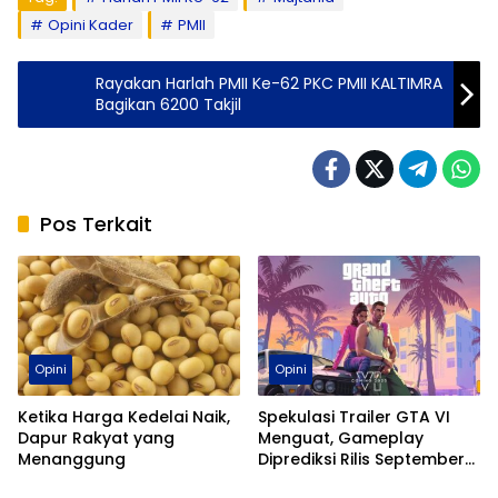
Opini Kader
PMII
Rayakan Harlah PMII Ke-62 PKC PMII KALTIMRA
Bagikan 6200 Takjil
Pos Terkait
Opini
Opini
Ketika Harga Kedelai Naik,
Spekulasi Trailer GTA VI
Dapur Rakyat yang
Menguat, Gameplay
Menanggung
Diprediksi Rilis September
Balikpapan
Opini
2026