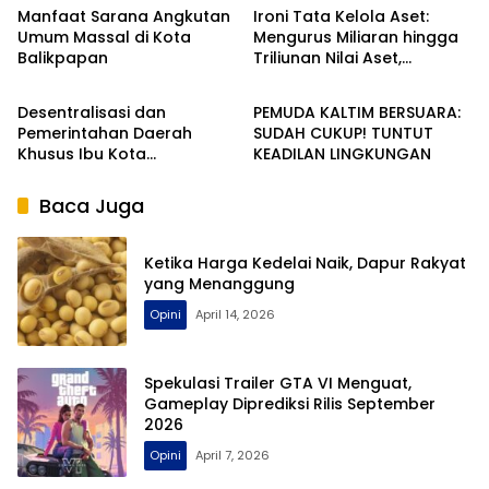
Manfaat Sarana Angkutan
Ironi Tata Kelola Aset:
Umum Massal di Kota
Mengurus Miliaran hingga
Balikpapan
Triliunan Nilai Aset,
Opini
Opini
Pengurus Barang Milik
Daerah Dibayar Hanya
Desentralisasi dan
PEMUDA KALTIM BERSUARA:
Ratusan Ribu
Pemerintahan Daerah
SUDAH CUKUP! TUNTUT
Khusus Ibu Kota
KEADILAN LINGKUNGAN
Nusantara: Inovasi atau
Anomali Tata Kelola
Baca Juga
Demokrasi Lokal?
Ketika Harga Kedelai Naik, Dapur Rakyat
yang Menanggung
Opini
April 14, 2026
Spekulasi Trailer GTA VI Menguat,
Gameplay Diprediksi Rilis September
2026
Opini
April 7, 2026