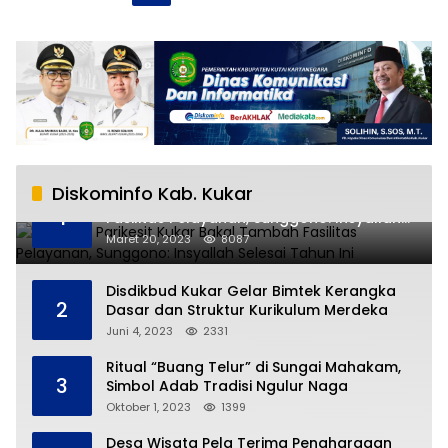
Diskominfo Kab. Kukar
RSUD AM Parikesit Kukar Bakal Tambah
1
Fasilitas Pelayanan, Sunggono: Insyallah
Selesai Tahun Ini
Maret 20, 2023
8087
Disdikbud Kukar Gelar Bimtek Kerangka
2
Dasar dan Struktur Kurikulum Merdeka
Juni 4, 2023
2331
Ritual “Buang Telur” di Sungai Mahakam,
3
Simbol Adab Tradisi Ngulur Naga
Oktober 1, 2023
1399
Desa Wisata Pela Terima Penghargaan