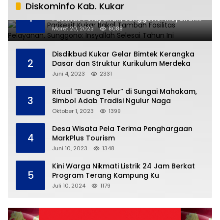
Diskominfo Kab. Kukar
RSUD AM Parikesit Kukar Bakal Tambah
1
Fasilitas Pelayanan, Sunggono: Insyallah
Selesai Tahun Ini
Maret 20, 2023
8088
Disdikbud Kukar Gelar Bimtek Kerangka
2
Dasar dan Struktur Kurikulum Merdeka
Juni 4, 2023
2331
Ritual “Buang Telur” di Sungai Mahakam,
3
Simbol Adab Tradisi Ngulur Naga
Oktober 1, 2023
1399
Desa Wisata Pela Terima Penghargaan
4
MarkPlus Tourism
Juni 10, 2023
1348
Kini Warga Nikmati Listrik 24 Jam Berkat
5
Program Terang Kampung Ku
Juli 10, 2024
1179