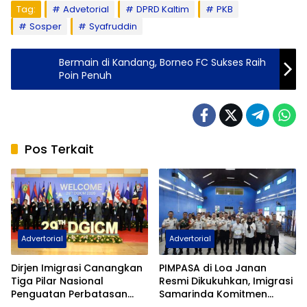
Tag:
Advetorial
DPRD Kaltim
PKB
Sosper
Syafruddin
Bermain di Kandang, Borneo FC Sukses Raih
Poin Penuh
Pos Terkait
Advertorial
Advertorial
Dirjen Imigrasi Canangkan
PIMPASA di Loa Janan
Tiga Pilar Nasional
Resmi Dikukuhkan, Imigrasi
Penguatan Perbatasan
Samarinda Komitmen
Indonesia Pada Forum
Siaga TPPO dan