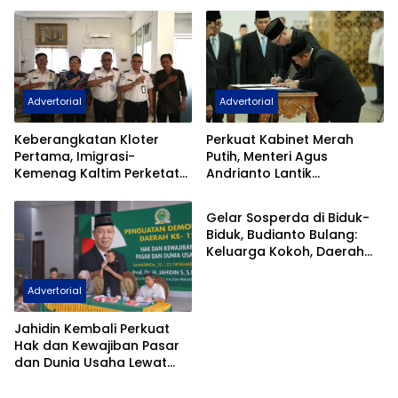
DGICM 2026
Keberangkatan Ilegal
Advertorial
Advertorial
Keberangkatan Kloter
Perkuat Kabinet Merah
Pertama, Imigrasi-
Putih, Menteri Agus
Kemenag Kaltim Perketat
Andrianto Lantik
Advertorial
Filter Haji Nonprosedural
Hendarsam Marantoko
Jadi Dirjen Imigrasi
Gelar Sosperda di Biduk-
Biduk, Budianto Bulang:
Keluarga Kokoh, Daerah
Kokoh
Advertorial
Jahidin Kembali Perkuat
Hak dan Kewajiban Pasar
dan Dunia Usaha Lewat
Sosialisasi PDD