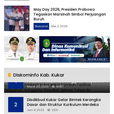
May Day 2026, Presiden Prabowo
Tegaskan Marsinah Simbol Perjuangan
Buruh
Nasional
Mei 2, 2026
Diskominfo Kab. Kukar
RSUD AM Parikesit Kukar Bakal Tambah
1
Fasilitas Pelayanan, Sunggono: Insyallah
Selesai Tahun Ini
Maret 20, 2023
8087
Disdikbud Kukar Gelar Bimtek Kerangka
2
Dasar dan Struktur Kurikulum Merdeka
Juni 4, 2023
2331