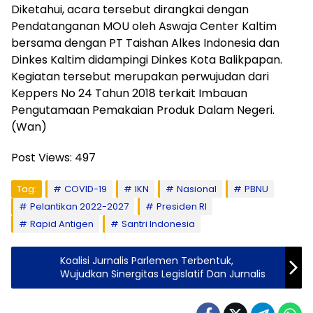
Diketahui, acara tersebut dirangkai dengan
Pendatanganan MOU oleh Aswaja Center Kaltim
bersama dengan PT Taishan Alkes Indonesia dan
Dinkes Kaltim didampingi Dinkes Kota Balikpapan.
Kegiatan tersebut merupakan perwujudan dari
Keppers No 24 Tahun 2018 terkait Imbauan
Pengutamaan Pemakaian Produk Dalam Negeri.
(Wan)
Post Views:
497
Tag:
COVID-19
IKN
Nasional
PBNU
Pelantikan 2022-2027
Presiden RI
Rapid Antigen
Santri Indonesia
Koalisi Jurnalis Parlemen Terbentuk,
Wujudkan Sinergitas Legislatif Dan Jurnalis