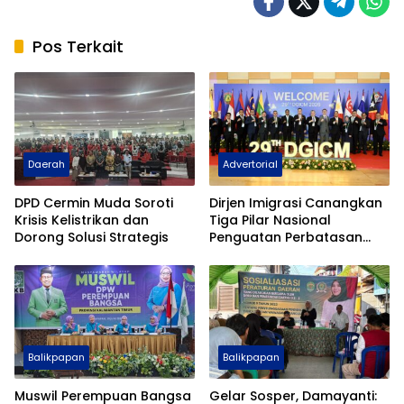
Pos Terkait
Daerah
Advertorial
DPD Cermin Muda Soroti
Dirjen Imigrasi Canangkan
Krisis Kelistrikan dan
Tiga Pilar Nasional
Dorong Solusi Strategis
Penguatan Perbatasan
Indonesia Pada Forum
DGICM 2026
Balikpapan
Balikpapan
Muswil Perempuan Bangsa
Gelar Sosper, Damayanti: