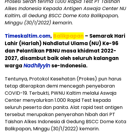
Prosesi Serah terima 1.000 Rapid Test PT Taishan
Alkes Indonesia Kepada Antigen Aswaja Center NU
Kaltim, di Gedung BSCC Dome Kota Balikpapan,
Minggu (30/1/2022) kemarin.
Timeskaltim.com
,
Balikpapan
– Semarak Hari
Lahir (Harlah) Nahdlatul Ulama (NU) Ke-96
dan Pelantikan PBNU masa khidmat 2022-
2027, disambut baik oleh seluruh kalangan
warga
Nadhliyyin
se-Indonesia.
Tentunya, Protokol Kesehatan (Prokes) pun harus
tetap diterapkan demi mencegah penyebaran
COVID-19. Terbukti, PWNU Kaltim melalui Aswaja
Center menyalurkan 1.000 Rapid Test kepada
seluruh peserta dan panita. Alat rapid test antigen
tersebut merupakan penyerahan hibah dari PT
Taishan Alkes Indonesia di Gedung BSCC Dome Kota
Balikpapan, Minggu (30/1/2022) kemarin.