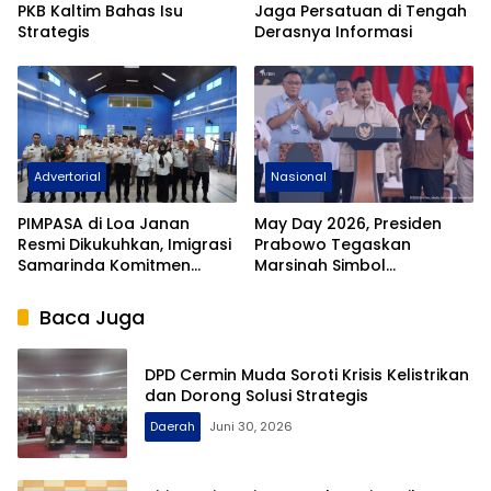
PKB Kaltim Bahas Isu
Jaga Persatuan di Tengah
Strategis
Derasnya Informasi
Advertorial
Nasional
PIMPASA di Loa Janan
May Day 2026, Presiden
Resmi Dikukuhkan, Imigrasi
Prabowo Tegaskan
Samarinda Komitmen
Marsinah Simbol
Siaga TPPO dan
Perjuangan Buruh
Keberangkatan Ilegal
Baca Juga
DPD Cermin Muda Soroti Krisis Kelistrikan
dan Dorong Solusi Strategis
Daerah
Juni 30, 2026