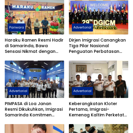
Pariwara
Advertorial
Haraku Ramen Resmi Hadir
Dirjen Imigrasi Canangkan
di Samarinda, Bawa
Tiga Pilar Nasional
Sensasi Nikmat dengan
Penguatan Perbatasan
Harga Ramah Kantong
Indonesia Pada Forum
DGICM 2026
Advertorial
Advertorial
PIMPASA di Loa Janan
Keberangkatan Kloter
Resmi Dikukuhkan, Imigrasi
Pertama, Imigrasi-
Samarinda Komitmen
Kemenag Kaltim Perketat
Siaga TPPO dan
Filter Haji Nonprosedural
Keberangkatan Ilegal