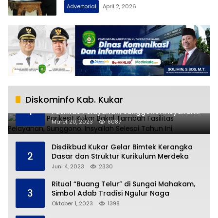
Advertorial
April 2, 2026
Diskominfo Kab. Kukar
RSUD AM Parikesit Kukar Bakal Tambah
1
Fasilitas Pelayanan, Sunggono: Insyallah
Selesai Tahun Ini
Maret 20, 2023
8087
Disdikbud Kukar Gelar Bimtek Kerangka
2
Dasar dan Struktur Kurikulum Merdeka
Juni 4, 2023
2330
Ritual “Buang Telur” di Sungai Mahakam,
3
Simbol Adab Tradisi Ngulur Naga
Oktober 1, 2023
1398