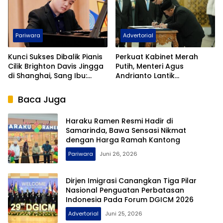
Pariwara
Advertorial
Kunci Sukses Dibalik Pianis
Perkuat Kabinet Merah
Cilik Brighton Davis Jingga
Putih, Menteri Agus
di Shanghai, Sang Ibu:
Andrianto Lantik
Disiplin Kurangi Gadget
Hendarsam Marantoko
Jadi Dirjen Imigrasi
Baca Juga
Haraku Ramen Resmi Hadir di
Samarinda, Bawa Sensasi Nikmat
dengan Harga Ramah Kantong
Pariwara
Juni 26, 2026
Dirjen Imigrasi Canangkan Tiga Pilar
Nasional Penguatan Perbatasan
Indonesia Pada Forum DGICM 2026
Advertorial
Juni 25, 2026