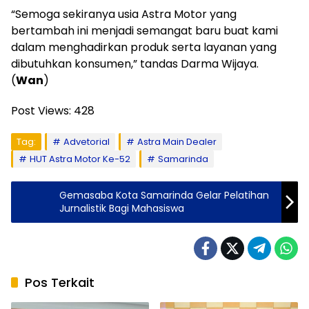
“Semoga sekiranya usia Astra Motor yang
bertambah ini menjadi semangat baru buat kami
dalam menghadirkan produk serta layanan yang
dibutuhkan konsumen,” tandas Darma Wijaya.
(
Wan
)
Post Views:
428
Tag:
Advetorial
Astra Main Dealer
HUT Astra Motor Ke-52
Samarinda
Gemasaba Kota Samarinda Gelar Pelatihan
Jurnalistik Bagi Mahasiswa
Pos Terkait