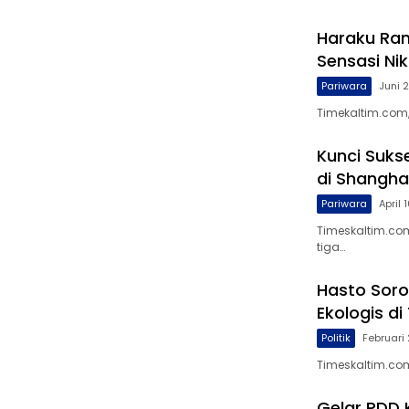
Haraku Ram
Sensasi N
Pariwara
Juni 
Timekaltim.com,
Kunci Sukse
di Shanghai
Pariwara
April 
Timeskaltim.co
tiga…
Hasto Sorot
Ekologis d
Politik
Februari
Timeskaltim.com
Gelar PDD 