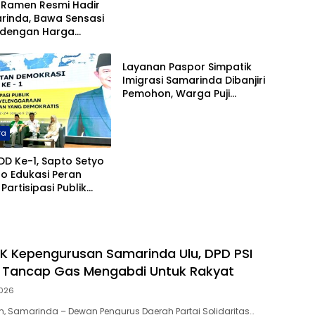
 Ramen Resmi Hadir
rinda, Bawa Sensasi
 dengan Harga
Pariwara
Kantong
Layanan Paspor Simpatik
Imigrasi Samarinda Dibanjiri
Pemohon, Warga Puji
Keramahan Petugas
ra
DD Ke-1, Sapto Setyo
o Edukasi Peran
Partisipasi Publik
an Pemerintahan
atis
K Kepengurusan Samarinda Ulu, DPD PSI
 Tancap Gas Mengabdi Untuk Rakyat
2026
, Samarinda – Dewan Pengurus Daerah Partai Solidaritas…