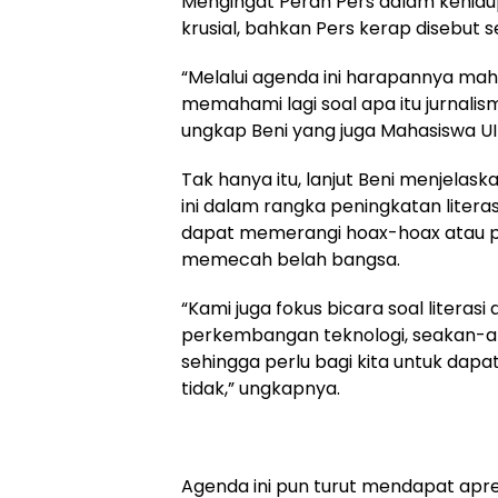
Mengingat Peran Pers dalam kehid
krusial, bahkan Pers kerap disebut 
“Melalui agenda ini harapannya maha
memahami lagi soal apa itu jurnali
ungkap Beni yang juga Mahasiswa UIN
Tak hanya itu, lanjut Beni menjelask
ini dalam rangka peningkatan litera
dapat memerangi hoax-hoax atau p
memecah belah bangsa.
“Kami juga fokus bicara soal literasi d
perkembangan teknologi, seakan-akan
sehingga perlu bagi kita untuk dap
tidak,” ungkapnya.
Agenda ini pun turut mendapat apr