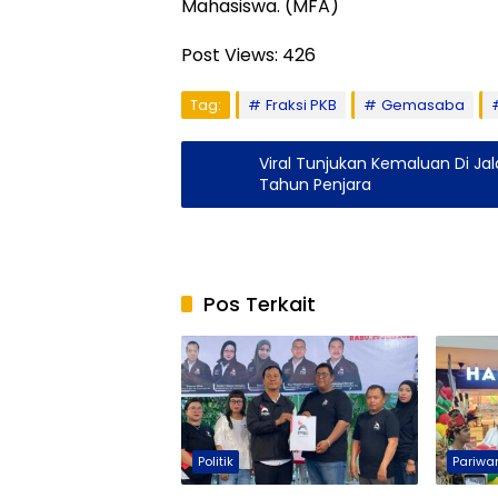
Mahasiswa. (MFA)
Post Views:
426
Tag:
Fraksi PKB
Gemasaba
Viral Tunjukan Kemaluan Di Ja
Tahun Penjara
Pos Terkait
Politik
Pariwa