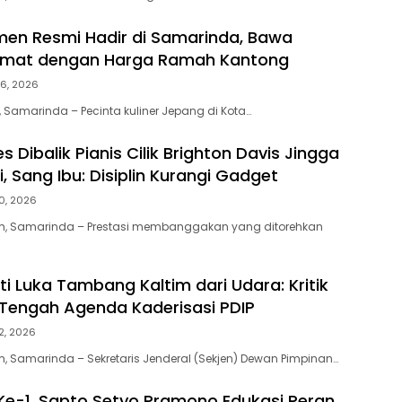
en Resmi Hadir di Samarinda, Bawa
ikmat dengan Harga Ramah Kantong
26, 2026
 Samarinda – Pecinta kuliner Jepang di Kota…
s Dibalik Pianis Cilik Brighton Davis Jingga
, Sang Ibu: Disiplin Kurangi Gadget
10, 2026
m, Samarinda – Prestasi membanggakan yang ditorehkan
i Luka Tambang Kaltim dari Udara: Kritik
i Tengah Agenda Kaderisasi PDIP
 2, 2026
, Samarinda – Sekretaris Jenderal (Sekjen) Dewan Pimpinan…
Ke-1, Sapto Setyo Pramono Edukasi Peran