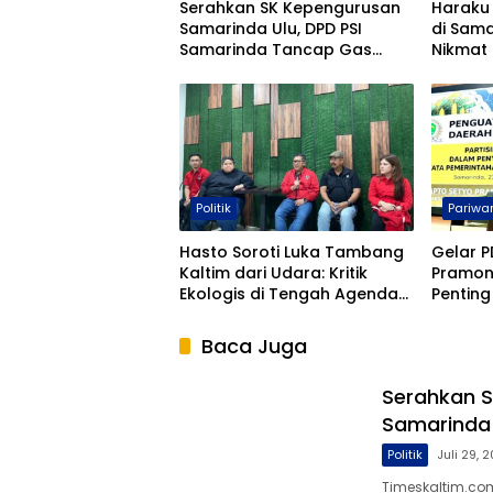
Serahkan SK Kepengurusan
Haraku
Samarinda Ulu, DPD PSI
di Sama
Samarinda Tancap Gas
Nikmat
Mengabdi Untuk Rakyat
Ramah 
Politik
Pariwa
Hasto Soroti Luka Tambang
Gelar P
Kaltim dari Udara: Kritik
Pramon
Ekologis di Tengah Agenda
Penting 
Kaderisasi PDIP
Wujudk
Demokr
Baca Juga
Serahkan S
Samarinda
Politik
Juli 29, 
Timeskaltim.com