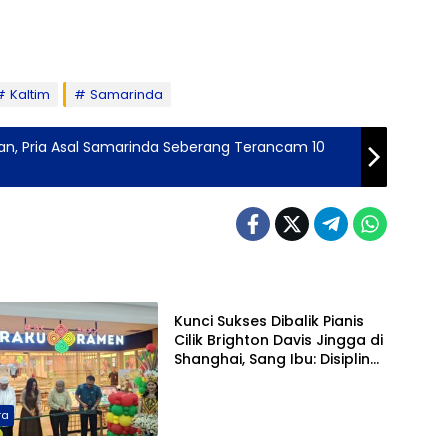
Kaltim
Samarinda
lan, Pria Asal Samarinda Seberang Terancam 10
Pariwara
Kunci Sukses Dibalik Pianis
Cilik Brighton Davis Jingga di
Shanghai, Sang Ibu: Disiplin
Kurangi Gadget
ra