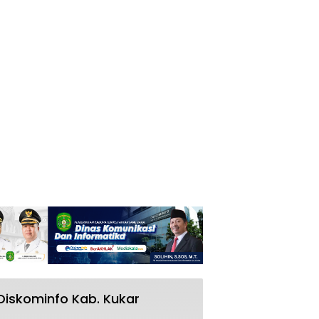
Diskominfo Kab. Kukar
RSUD AM Parikesit Kukar Bakal