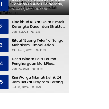
1
Tambah Fasilitas Pelayanan,
Sunggono: Insyallah Selesai
Maret 20, 2023
8088
Tahun Ini
Disdikbud Kukar Gelar Bimtek
2
Kerangka Dasar dan Struktur
Kurikulum Merdeka
Juni 4, 2023
2331
Ritual “Buang Telur” di Sungai
3
Mahakam, Simbol Adab
Tradisi Ngulur Naga
Oktober 1, 2023
1399
Desa Wisata Pela Terima
4
Penghargaan MarkPlus
Tourism
Juni 10, 2023
1348
Kini Warga Nikmati Listrik 24
5
Jam Berkat Program Terang
Kampung Ku
Juli 10, 2024
1179