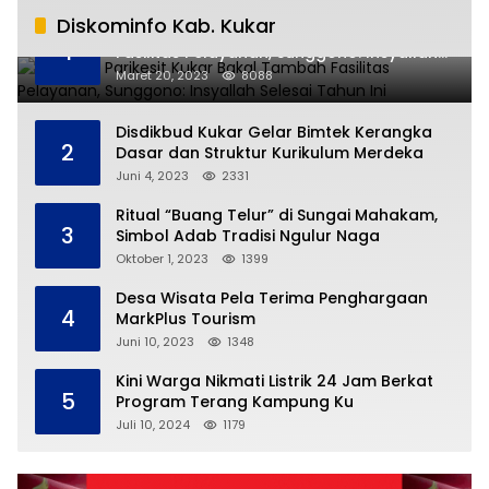
Diskominfo Kab. Kukar
RSUD AM Parikesit Kukar Bakal Tambah
1
Fasilitas Pelayanan, Sunggono: Insyallah
Selesai Tahun Ini
Maret 20, 2023
8088
Disdikbud Kukar Gelar Bimtek Kerangka
2
Dasar dan Struktur Kurikulum Merdeka
Juni 4, 2023
2331
Ritual “Buang Telur” di Sungai Mahakam,
3
Simbol Adab Tradisi Ngulur Naga
Oktober 1, 2023
1399
Desa Wisata Pela Terima Penghargaan
4
MarkPlus Tourism
Juni 10, 2023
1348
Kini Warga Nikmati Listrik 24 Jam Berkat
5
Program Terang Kampung Ku
Juli 10, 2024
1179