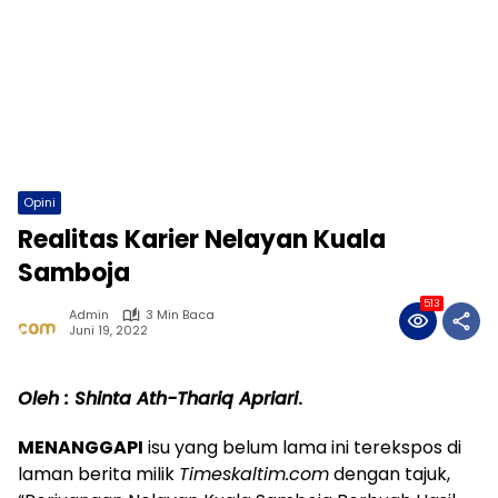
Opini
Realitas Karier Nelayan Kuala
Samboja
513
Admin
3 Min Baca
Juni 19, 2022
Oleh : Shinta Ath-Thariq Apriari
.
MENANGGAPI
isu yang belum lama ini terekspos di
laman berita milik
Timeskaltim.com
dengan tajuk,