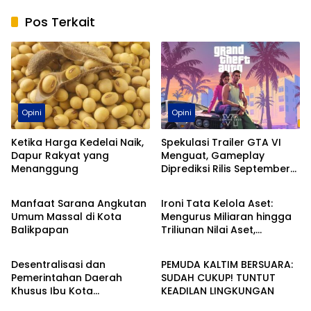
Pos Terkait
Opini
Opini
Ketika Harga Kedelai Naik,
Spekulasi Trailer GTA VI
Dapur Rakyat yang
Menguat, Gameplay
Menanggung
Diprediksi Rilis September
Balikpapan
Opini
2026
Manfaat Sarana Angkutan
Ironi Tata Kelola Aset:
Umum Massal di Kota
Mengurus Miliaran hingga
Balikpapan
Triliunan Nilai Aset,
Opini
Opini
Pengurus Barang Milik
Daerah Dibayar Hanya
Desentralisasi dan
PEMUDA KALTIM BERSUARA:
Ratusan Ribu
Pemerintahan Daerah
SUDAH CUKUP! TUNTUT
Khusus Ibu Kota
KEADILAN LINGKUNGAN
Nusantara: Inovasi atau