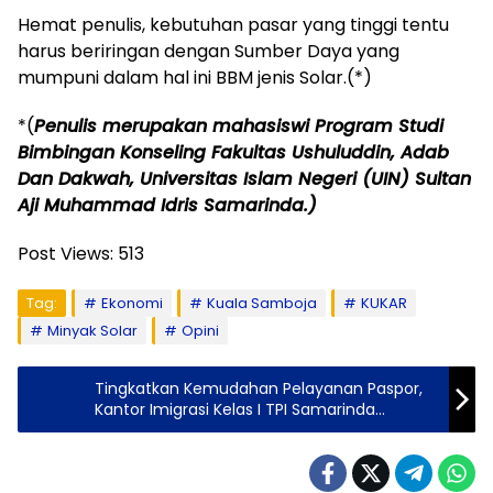
Hemat penulis, kebutuhan pasar yang tinggi tentu
harus beriringan dengan Sumber Daya yang
mumpuni dalam hal ini BBM jenis Solar.(*)
*(
Penulis merupakan mahasiswi Program Studi
Bimbingan Konseling Fakultas Ushuluddin, Adab
Dan Dakwah, Universitas Islam Negeri (UIN) Sultan
Aji Muhammad Idris Samarinda.)
Post Views:
513
Tag:
Ekonomi
Kuala Samboja
KUKAR
Minyak Solar
Opini
Tingkatkan Kemudahan Pelayanan Paspor,
Kantor Imigrasi Kelas I TPI Samarinda
Perkenalkan Aplikasi M-Paspor