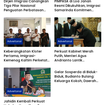
Dirjen Imigrasi Canangkan
PIMPASA di Loa Janan
Tiga Pilar Nasional
Resmi Dikukuhkan, Imigrasi
Penguatan Perbatasan
Samarinda Komitmen
Indonesia Pada Forum
Siaga TPPO dan
DGICM 2026
Keberangkatan Ilegal
Advertorial
Advertorial
Keberangkatan Kloter
Perkuat Kabinet Merah
Pertama, Imigrasi-
Putih, Menteri Agus
Kemenag Kaltim Perketat
Andrianto Lantik
Advertorial
Filter Haji Nonprosedural
Hendarsam Marantoko
Jadi Dirjen Imigrasi
Gelar Sosperda di Biduk-
Biduk, Budianto Bulang:
Keluarga Kokoh, Daerah
Kokoh
Advertorial
Jahidin Kembali Perkuat