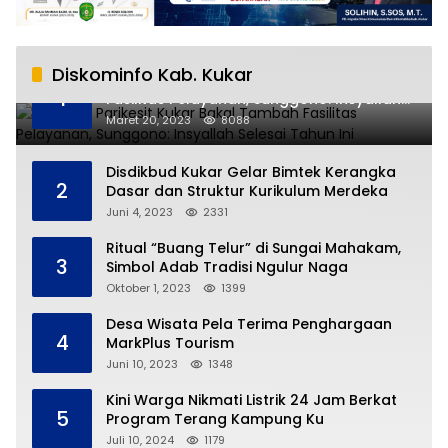
Diskominfo Kab. Kukar
RSUD AM Parikesit Kukar Bakal Tambah
1
Fasilitas Pelayanan, Sunggono: Insyallah
Selesai Tahun Ini
Maret 20, 2023
8088
Disdikbud Kukar Gelar Bimtek Kerangka
2
Dasar dan Struktur Kurikulum Merdeka
Juni 4, 2023
2331
Ritual “Buang Telur” di Sungai Mahakam,
3
Simbol Adab Tradisi Ngulur Naga
Oktober 1, 2023
1399
Desa Wisata Pela Terima Penghargaan
4
MarkPlus Tourism
Juni 10, 2023
1348
Kini Warga Nikmati Listrik 24 Jam Berkat
5
Program Terang Kampung Ku
Juli 10, 2024
1179