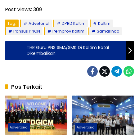
Post Views:
309
Tag:
Advetorial
DPRD Kaltim
Kaltim
Pansus P4GN
Pemprov Kaltim
Samarinda
THR Guru PNS SMA/SMK Di Kaltim Batal
Dikembalikan
Pos Terkait
Advertorial
Advertorial