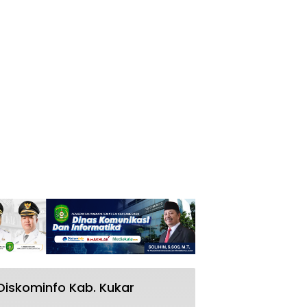
Diskominfo Kab. Kukar
RSUD AM Parikesit Kukar Bakal