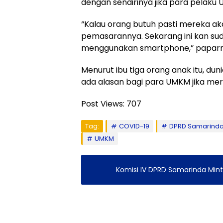
dengan sendirinya jika para pelak
“Kalau orang butuh pasti mereka ak
pemasarannya. Sekarang ini kan sud
menggunakan smartphone,” paparn
Menurut ibu tiga orang anak itu, d
ada alasan bagi para UMKM jika mer
Post Views:
707
Tag:
COVID-19
DPRD Samarind
UMKM
Komisi IV DPRD Samarinda Mint