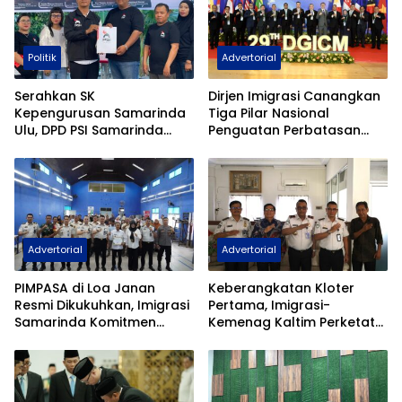
Politik
Advertorial
Serahkan SK
Dirjen Imigrasi Canangkan
Kepengurusan Samarinda
Tiga Pilar Nasional
Ulu, DPD PSI Samarinda
Penguatan Perbatasan
Tancap Gas Mengabdi
Indonesia Pada Forum
Untuk Rakyat
DGICM 2026
Advertorial
Advertorial
PIMPASA di Loa Janan
Keberangkatan Kloter
Resmi Dikukuhkan, Imigrasi
Pertama, Imigrasi-
Samarinda Komitmen
Kemenag Kaltim Perketat
Siaga TPPO dan
Filter Haji Nonprosedural
Keberangkatan Ilegal