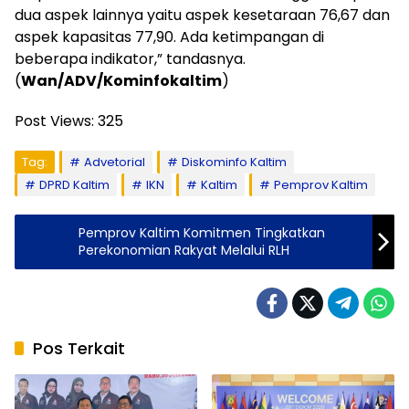
dua aspek lainnya yaitu aspek kesetaraan 76,67 dan
aspek kapasitas 77,90. Ada ketimpangan di
beberapa indikator,” tandasnya.
(
Wan/ADV/Kominfokaltim
)
Post Views:
325
Tag:
Advetorial
Diskominfo Kaltim
DPRD Kaltim
IKN
Kaltim
Pemprov Kaltim
Pemprov Kaltim Komitmen Tingkatkan
Perekonomian Rakyat Melalui RLH
Pos Terkait