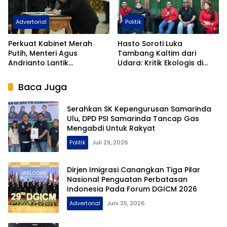
Advertorial
Politik
Perkuat Kabinet Merah
Hasto Soroti Luka
Putih, Menteri Agus
Tambang Kaltim dari
Andrianto Lantik
Udara: Kritik Ekologis di
Hendarsam Marantoko
Tengah Agenda Kaderisasi
Jadi Dirjen Imigrasi
PDIP
Baca Juga
Serahkan SK Kepengurusan Samarinda
Ulu, DPD PSI Samarinda Tancap Gas
Mengabdi Untuk Rakyat
Politik
Juli 29, 2026
Dirjen Imigrasi Canangkan Tiga Pilar
Nasional Penguatan Perbatasan
Indonesia Pada Forum DGICM 2026
Advertorial
Juni 25, 2026