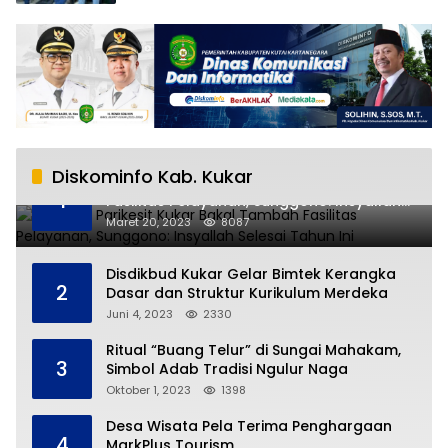
Diskominfo Kab. Kukar
RSUD AM Parikesit Kukar Bakal Tambah
1
Fasilitas Pelayanan, Sunggono: Insyallah
Selesai Tahun Ini
Maret 20, 2023
8087
Disdikbud Kukar Gelar Bimtek Kerangka
2
Dasar dan Struktur Kurikulum Merdeka
Juni 4, 2023
2330
Ritual “Buang Telur” di Sungai Mahakam,
3
Simbol Adab Tradisi Ngulur Naga
Oktober 1, 2023
1398
Desa Wisata Pela Terima Penghargaan
4
MarkPlus Tourism