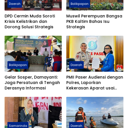
Daerah
Balikpapan
DPD Cermin Muda Soroti
Muswil Perempuan Bangsa
Krisis Kelistrikan dan
PKB Kaltim Bahas Isu
Dorong Solusi Strategis
Strategis
Balikpapan
Daerah
Gelar Sosper, Damayanti:
PMII Paser Audiensi dengan
Jaga Persatuan di Tengah
Polres, Laporkan
Derasnya Informasi
Kekerasan Aparat usai
Aksi di Kantor Gubernur
Kaltim
Samarinda
Daerah