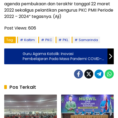
agenda pembukaan dan terakhir tanggal 22 maret
2022 sekaligus pelantikan pengurus PKC PMII Periode
2022 – 2024” tegasnya. (Aji)
Post Views:
606
Tag:
Kaltim
PKC
PKL
Samarinda
Guru Agama Katolik: Inovasi
Pembelajaran Pada Masa Pandemi COVID-
19
Pos Terkait