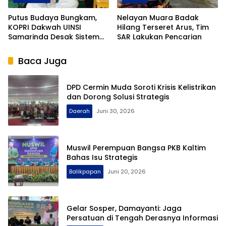
Putus Budaya Bungkam,
Nelayan Muara Badak
KOPRI Dakwah UINSI
Hilang Terseret Arus, Tim
Samarinda Desak Sistem
SAR Lakukan Pencarian
Perlindungan Santri
Diperkuat
Baca Juga
DPD Cermin Muda Soroti Krisis Kelistrikan
dan Dorong Solusi Strategis
Daerah
Juni 30, 2026
Muswil Perempuan Bangsa PKB Kaltim
Bahas Isu Strategis
Balikpapan
Juni 20, 2026
Gelar Sosper, Damayanti: Jaga
Persatuan di Tengah Derasnya Informasi