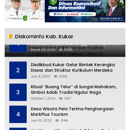
Diskominfo Kab. Kukar
RSUD AM Parikesit Kukar Bakal Tambah
1
Fasilitas Pelayanan, Sunggono: Insyallah
Selesai Tahun Ini
Maret 20, 2023
8086
Disdikbud Kukar Gelar Bimtek Kerangka
2
Dasar dan Struktur Kurikulum Merdeka
Juni 4, 2023
2329
Ritual “Buang Telur” di Sungai Mahakam,
3
Simbol Adab Tradisi Ngulur Naga
Oktober 1, 2023
1397
Desa Wisata Pela Terima Penghargaan
4
MarkPlus Tourism
Juni 10, 2023
1346