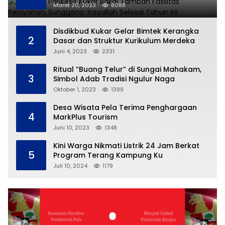
Selesai Tahun Ini
Maret 20, 2023
8088
Disdikbud Kukar Gelar Bimtek Kerangka
2
Dasar dan Struktur Kurikulum Merdeka
Juni 4, 2023
2331
Ritual “Buang Telur” di Sungai Mahakam,
3
Simbol Adab Tradisi Ngulur Naga
Oktober 1, 2023
1399
Desa Wisata Pela Terima Penghargaan
4
MarkPlus Tourism
Juni 10, 2023
1348
Kini Warga Nikmati Listrik 24 Jam Berkat
5
Program Terang Kampung Ku
Juli 10, 2024
1179