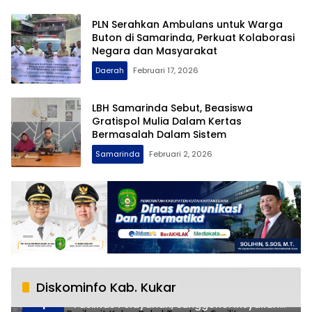
PLN Serahkan Ambulans untuk Warga
Buton di Samarinda, Perkuat Kolaborasi
Negara dan Masyarakat
Daerah
Februari 17, 2026
LBH Samarinda Sebut, Beasiswa
Gratispol Mulia Dalam Kertas
Bermasalah Dalam Sistem
Samarinda
Februari 2, 2026
Diskominfo Kab. Kukar
RSUD AM Parikesit Kukar Bakal Tambah
1
Fasilitas Pelayanan, Sunggono: Insyallah