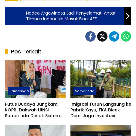
Nadeo Argawinata Jadi Penyelamat, Antar
Timnas Indonesia Masuk Final AFF
Pos Terkait
Samarinda
Samarinda
Putus Budaya Bungkam,
Imigrasi Turun Langsung ke
KOPRI Dakwah UINSI
Pabrik Kayu, TKA Dicek
Samarinda Desak Sistem
Demi Jaga Investasi
Perlindungan Santri
Diperkuat