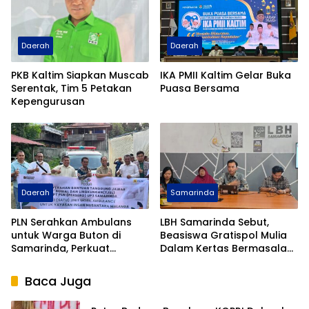
Daerah
Daerah
PKB Kaltim Siapkan Muscab
IKA PMII Kaltim Gelar Buka
Serentak, Tim 5 Petakan
Puasa Bersama
Kepengurusan
Daerah
Samarinda
PLN Serahkan Ambulans
LBH Samarinda Sebut,
untuk Warga Buton di
Beasiswa Gratispol Mulia
Samarinda, Perkuat
Dalam Kertas Bermasalah
Kolaborasi Negara dan
Dalam Sistem
Masyarakat
Baca Juga