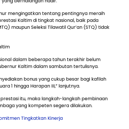
r yang berhalangan hadir.
rnur mengingatkan tentang pentingnya meraih
restasi Kaltim di tingkat nasional, baik pada
TQ) maupun Seleksi Tilawatil Qur’an (STQ) tidak
altim
sional dalam beberapa tahun terakhir belum
bernur Kaltim dalam sambutan tertulisnya.
yediakan bonus yang cukup besar bagi kafilah
ara 1 hingga Harapan III,” lanjutnya.
prestasi itu, maka langkah-langkah pembinaan
mbaga yang kompeten segera dilakukan.
Komitmen Tingkatkan Kinerja