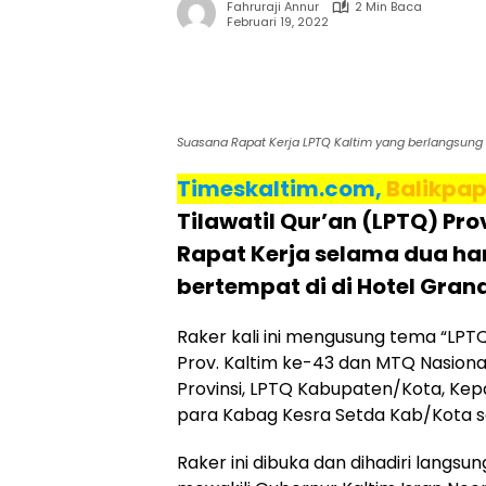
Fahruraji Annur
2 Min Baca
Februari 19, 2022
Suasana Rapat Kerja LPTQ Kaltim yang berlangsung d
Timeskaltim.com,
Balikpa
Tilawatil Qur’an (LPTQ) Pr
Rapat Kerja selama dua hari
bertempat di di Hotel Gran
Raker kali ini mengusung tema “LPT
Prov. Kaltim ke-43 dan MTQ Nasional
Provinsi, LPTQ Kabupaten/Kota, Ke
para Kabag Kesra Setda Kab/Kota s
Raker ini dibuka dan dihadiri langsung