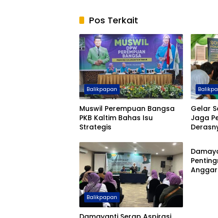
Pos Terkait
Balikpapan
Balikp
Muswil Perempuan Bangsa
Gelar S
PKB Kaltim Bahas Isu
Jaga P
Strategis
Derasn
Balikp
Damaya
Pentin
Anggar
Demokra
Balikpapan
Damayanti Serap Aspirasi