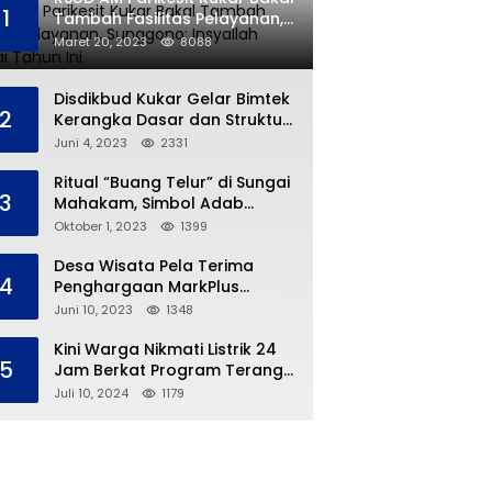
1
Tambah Fasilitas Pelayanan,
Sunggono: Insyallah Selesai
Maret 20, 2023
8088
Tahun Ini
Disdikbud Kukar Gelar Bimtek
2
Kerangka Dasar dan Struktur
Kurikulum Merdeka
Juni 4, 2023
2331
Ritual “Buang Telur” di Sungai
3
Mahakam, Simbol Adab
Tradisi Ngulur Naga
Oktober 1, 2023
1399
Desa Wisata Pela Terima
4
Penghargaan MarkPlus
Tourism
Juni 10, 2023
1348
Kini Warga Nikmati Listrik 24
5
Jam Berkat Program Terang
Kampung Ku
Juli 10, 2024
1179