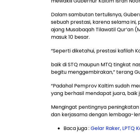
mewakili Gubernur Kaltim Isran Noo
Dalam sambutan tertulisnya, Gube
sebuah prestasi, karena selama ini, p
ajang Musabaqah Tilawatil Qur’an (M
masuk 10 besar.
“Seperti diketahui, prestasi kafilah K
baik di STQ maupun MTQ tingkat na
begitu menggembirakan,” terang Gu
“Padahal Pemprov Kaltim sudah men
yang berhasil mendapat juara, baik ju
Mengingat pentingnya peningkatan 
dan kerjasama dengan lembaga-le
Baca juga :
Gelar Raker, LPTQ 