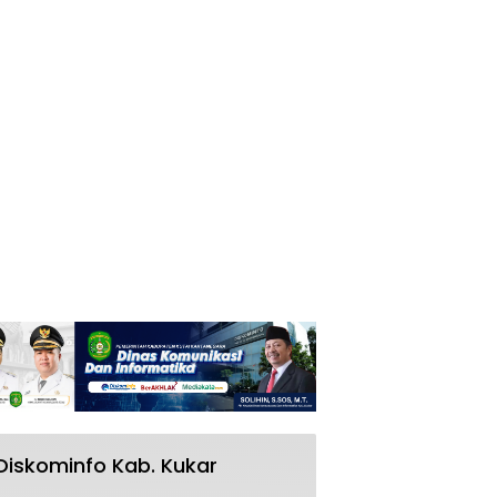
Diskominfo Kab. Kukar
RSUD AM Parikesit Kukar Bakal