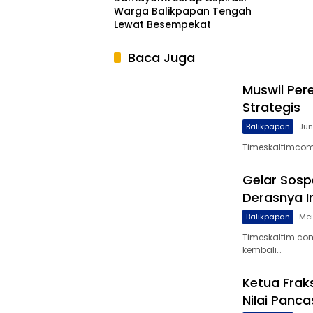
Warga Balikpapan Tengah
Lewat Besempekat
Baca Juga
Muswil Per
Strategis
Balikpapan
Jun
Timeskaltimcom
Gelar Sosp
Derasnya I
Balikpapan
Mei
Timeskaltim.co
kembali…
Ketua Frak
Nilai Pancas