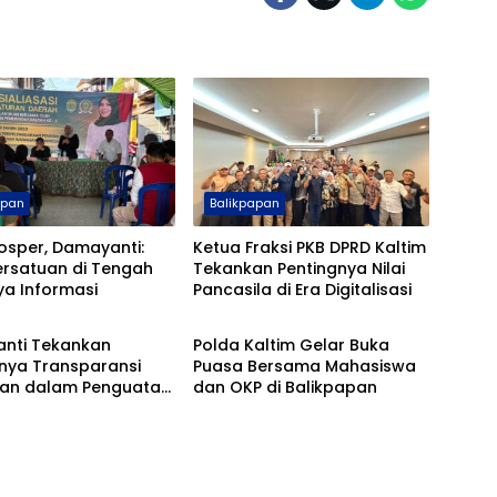
apan
Balikpapan
osper, Damayanti:
Ketua Fraksi PKB DPRD Kaltim
ersatuan di Tengah
Tekankan Pentingnya Nilai
ya Informasi
Pancasila di Era Digitalisasi
apan
Balikpapan
nti Tekankan
Polda Kaltim Gelar Buka
gnya Transparansi
Puasa Bersama Mahasiswa
an dalam Penguatan
dan OKP di Balikpapan
si di Balikpapan