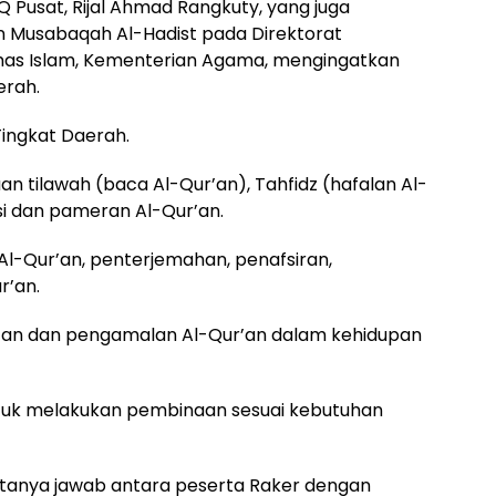
 Pusat, Rijal Ahmad Rangkuty, yang juga
 Musabaqah Al-Hadist pada Direktorat
mas Islam, Kementerian Agama, mengingatkan
erah.
ingkat Daerah.
 tilawah (baca Al-Qur’an), Tahfidz (hafalan Al-
sasi dan pameran Al-Qur’an.
-Qur’an, penterjemahan, penafsiran,
r’an.
an dan pengamalan Al-Qur’an dalam kehidupan
untuk melakukan pembinaan sesuai kebutuhan
au tanya jawab antara peserta Raker dengan