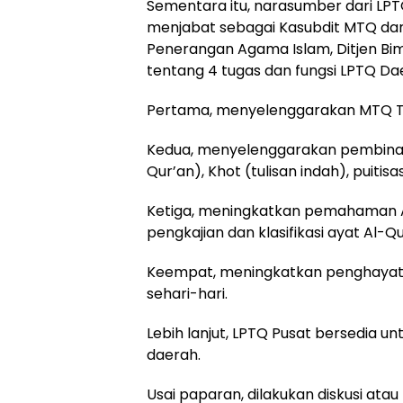
Sementara itu, narasumber dari LPTQ
menjabat sebagai Kasubdit MTQ dan
Penerangan Agama Islam, Ditjen Bi
tentang 4 tugas dan fungsi LPTQ Da
Pertama, menyelenggarakan MTQ T
Kedua, menyelenggarakan pembinaan
Qur’an), Khot (tulisan indah), puiti
Ketiga, meningkatkan pemahaman Al
pengkajian dan klasifikasi ayat Al-Qu
Keempat, meningkatkan penghayat
sehari-hari.
Lebih lanjut, LPTQ Pusat bersedia 
daerah.
Usai paparan, dilakukan diskusi at