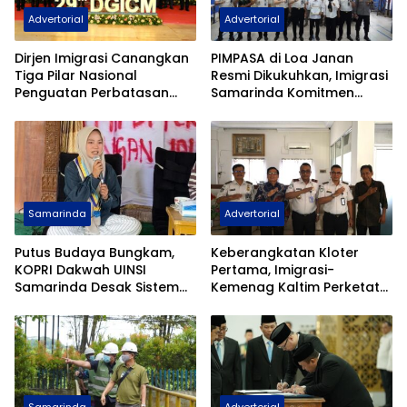
Advertorial
Advertorial
Dirjen Imigrasi Canangkan
PIMPASA di Loa Janan
Tiga Pilar Nasional
Resmi Dikukuhkan, Imigrasi
Penguatan Perbatasan
Samarinda Komitmen
Indonesia Pada Forum
Siaga TPPO dan
DGICM 2026
Keberangkatan Ilegal
Samarinda
Advertorial
Putus Budaya Bungkam,
Keberangkatan Kloter
KOPRI Dakwah UINSI
Pertama, Imigrasi-
Samarinda Desak Sistem
Kemenag Kaltim Perketat
Perlindungan Santri
Filter Haji Nonprosedural
Diperkuat