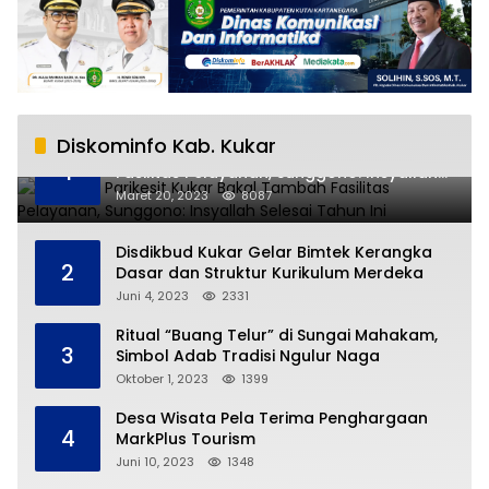
Diskominfo Kab. Kukar
RSUD AM Parikesit Kukar Bakal Tambah
1
Fasilitas Pelayanan, Sunggono: Insyallah
Selesai Tahun Ini
Maret 20, 2023
8087
Disdikbud Kukar Gelar Bimtek Kerangka
2
Dasar dan Struktur Kurikulum Merdeka
Juni 4, 2023
2331
Ritual “Buang Telur” di Sungai Mahakam,
3
Simbol Adab Tradisi Ngulur Naga
Oktober 1, 2023
1399
Desa Wisata Pela Terima Penghargaan
4
MarkPlus Tourism
Juni 10, 2023
1348