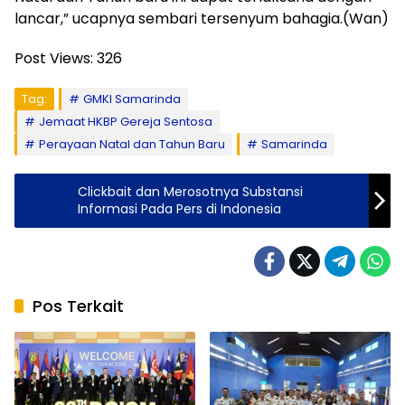
lancar,” ucapnya sembari tersenyum bahagia.(Wan)
Post Views:
326
Tag:
GMKI Samarinda
Jemaat HKBP Gereja Sentosa
Perayaan Natal dan Tahun Baru
Samarinda
Clickbait dan Merosotnya Substansi
Informasi Pada Pers di Indonesia
Pos Terkait