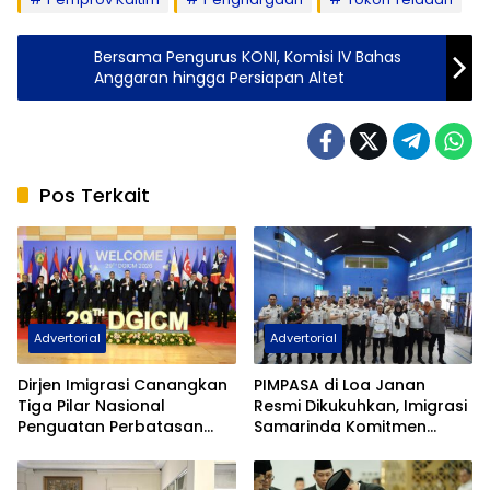
Bersama Pengurus KONI, Komisi IV Bahas
Anggaran hingga Persiapan Altet
Pos Terkait
Advertorial
Advertorial
Dirjen Imigrasi Canangkan
PIMPASA di Loa Janan
Tiga Pilar Nasional
Resmi Dikukuhkan, Imigrasi
Penguatan Perbatasan
Samarinda Komitmen
Indonesia Pada Forum
Siaga TPPO dan
DGICM 2026
Keberangkatan Ilegal