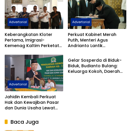
Advertorial
Advertorial
Keberangkatan Kloter
Perkuat Kabinet Merah
Pertama, Imigrasi-
Putih, Menteri Agus
Kemenag Kaltim Perketat
Andrianto Lantik
Advertorial
Filter Haji Nonprosedural
Hendarsam Marantoko
Jadi Dirjen Imigrasi
Gelar Sosperda di Biduk-
Biduk, Budianto Bulang:
Keluarga Kokoh, Daerah
Kokoh
Advertorial
Jahidin Kembali Perkuat
Hak dan Kewajiban Pasar
dan Dunia Usaha Lewat
Sosialisasi PDD
Baca Juga