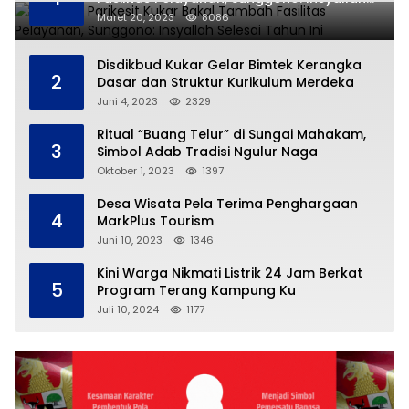
Selesai Tahun Ini
Maret 20, 2023
8086
Disdikbud Kukar Gelar Bimtek Kerangka
2
Dasar dan Struktur Kurikulum Merdeka
Juni 4, 2023
2329
Ritual “Buang Telur” di Sungai Mahakam,
3
Simbol Adab Tradisi Ngulur Naga
Oktober 1, 2023
1397
Desa Wisata Pela Terima Penghargaan
4
MarkPlus Tourism
Juni 10, 2023
1346
Kini Warga Nikmati Listrik 24 Jam Berkat
5
Program Terang Kampung Ku
Juli 10, 2024
1177