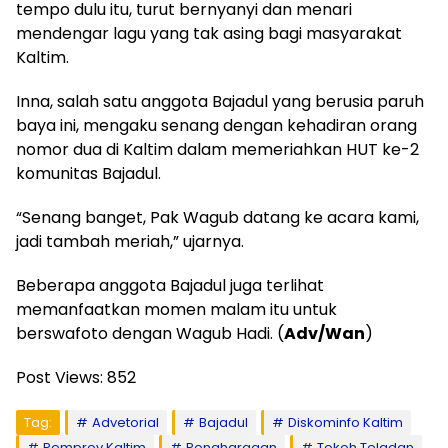
tempo dulu itu, turut bernyanyi dan menari
mendengar lagu yang tak asing bagi masyarakat
Kaltim.
Inna, salah satu anggota Bajadul yang berusia paruh
baya ini, mengaku senang dengan kehadiran orang
nomor dua di Kaltim dalam memeriahkan HUT ke-2
komunitas Bajadul.
“Senang banget, Pak Wagub datang ke acara kami,
jadi tambah meriah,” ujarnya.
Beberapa anggota Bajadul juga terlihat
memanfaatkan momen malam itu untuk
berswafoto dengan Wagub Hadi. (
Adv/Wan
)
Post Views:
852
Tag:
Advetorial
Bajadul
Diskominfo Kaltim
Pemprov Kaltim
Penghargaan
Tokoh Teladan