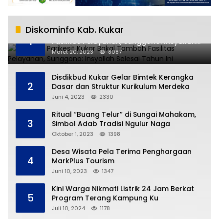
Diskominfo Kab. Kukar
RSUD AM Parikesit Kukar Bakal Tambah
1
Fasilitas Pelayanan, Sunggono: Insyallah
Selesai Tahun Ini
Maret 20, 2023
8087
Disdikbud Kukar Gelar Bimtek Kerangka
2
Dasar dan Struktur Kurikulum Merdeka
Juni 4, 2023
2330
Ritual “Buang Telur” di Sungai Mahakam,
3
Simbol Adab Tradisi Ngulur Naga
Oktober 1, 2023
1398
Desa Wisata Pela Terima Penghargaan
4
MarkPlus Tourism
Juni 10, 2023
1347
Kini Warga Nikmati Listrik 24 Jam Berkat
5
Program Terang Kampung Ku
Juli 10, 2024
1178