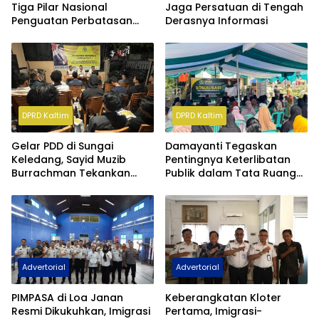
Tiga Pilar Nasional
Jaga Persatuan di Tengah
Penguatan Perbatasan
Derasnya Informasi
Indonesia Pada Forum
DGICM 2026
DPRD Kaltim
DPRD Kaltim
Gelar PDD di Sungai
Damayanti Tegaskan
Keledang, Sayid Muzib
Pentingnya Keterlibatan
Burrachman Tekankan
Publik dalam Tata Ruang
Pentingnya Tata Ruang
Berkelanjutan Kaltim
Pro-Rakyat
Advertorial
Advertorial
PIMPASA di Loa Janan
Keberangkatan Kloter
Resmi Dikukuhkan, Imigrasi
Pertama, Imigrasi-