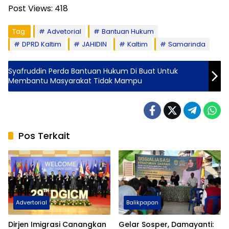
Post Views:
418
Tag:
Advetorial
Bantuan Hukum
DPRD Kaltim
JAHIDIN
Kaltim
Samarinda
Syafruddin Perda Bantuan Hukum Di Buat Untuk
Membantu Masyarakat Tidak Mampu
Pos Terkait
Advertorial
Balikpapan
Dirjen Imigrasi Canangkan
Gelar Sosper, Damayanti: