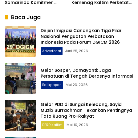
Samarinda Komitmen
Kemenag Kaltim Perketat
Siaga TPPO dan
Filter Haji Nonprosedural
Keberangkatan Ilegal
Baca Juga
Dirjen Imigrasi Canangkan Tiga Pilar
Nasional Penguatan Perbatasan
Indonesia Pada Forum DGICM 2026
Advertorial
Juni 25, 2026
Gelar Sosper, Damayanti: Jaga
Persatuan di Tengah Derasnya Informasi
Balikpapan
Mei 23, 2026
Gelar PDD di Sungai Keledang, Sayid
Muzib Burrachman Tekankan Pentingnya
Tata Ruang Pro-Rakyat
DPRD Kaltim
Mei 10, 2026