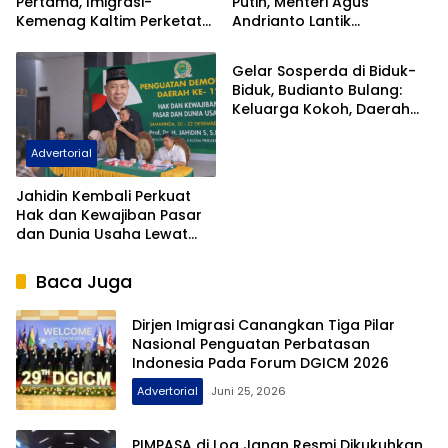
Pertama, Imigrasi-
Putih, Menteri Agus
Kemenag Kaltim Perketat
Andrianto Lantik
Advertorial
Filter Haji Nonprosedural
Hendarsam Marantoko
Jadi Dirjen Imigrasi
Gelar Sosperda di Biduk-
Biduk, Budianto Bulang:
Keluarga Kokoh, Daerah
Kokoh
Advertorial
Jahidin Kembali Perkuat
Hak dan Kewajiban Pasar
dan Dunia Usaha Lewat
Sosialisasi PDD
Baca Juga
Dirjen Imigrasi Canangkan Tiga Pilar
Nasional Penguatan Perbatasan
Indonesia Pada Forum DGICM 2026
Advertorial
Juni 25, 2026
PIMPASA di Loa Janan Resmi Dikukuhkan,