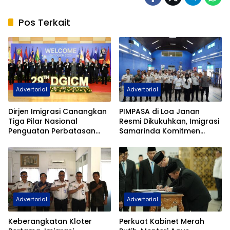
Pos Terkait
Advertorial
Advertorial
Dirjen Imigrasi Canangkan
PIMPASA di Loa Janan
Tiga Pilar Nasional
Resmi Dikukuhkan, Imigrasi
Penguatan Perbatasan
Samarinda Komitmen
Indonesia Pada Forum
Siaga TPPO dan
DGICM 2026
Keberangkatan Ilegal
Advertorial
Advertorial
Keberangkatan Kloter
Perkuat Kabinet Merah