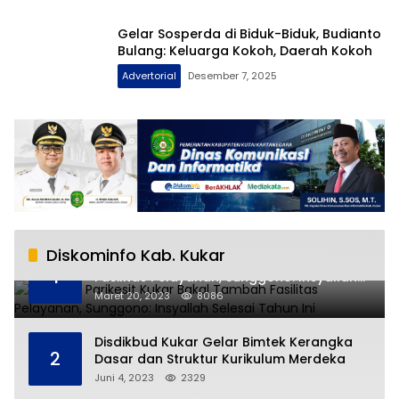
Gelar Sosperda di Biduk-Biduk, Budianto
Bulang: Keluarga Kokoh, Daerah Kokoh
Advertorial
Desember 7, 2025
Diskominfo Kab. Kukar
RSUD AM Parikesit Kukar Bakal Tambah
1
Fasilitas Pelayanan, Sunggono: Insyallah
Selesai Tahun Ini
Maret 20, 2023
8086
Disdikbud Kukar Gelar Bimtek Kerangka
2
Dasar dan Struktur Kurikulum Merdeka
Juni 4, 2023
2329