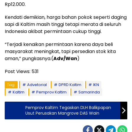
Rp12.000.
Kendati demikian, harga bahan pokok seperti daging
sapi di Kaltim masih tinggi tetapi merata di seluruh
Indonesia akibat permintaan cukup tinggi.
“Terjadi kenaikan permintaan karena daya beli
masyarakat meningkat, tapi persedian stok kita
aman,” pungkasnya.(
Adv/Wan
)
Post Views:
531
Tag:
Advetorial
DPRD Kaltim
IKN
Kaltim
Pemprov Kaltim
Samarinda
Pemprov Kaltim Tegaskan DLH Balikpapan
Usut Perusakan Mangrove DAS Wain