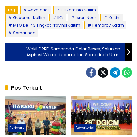
Tag:
Advetorial
Diskominfo Kaltim
Gubernur Kaltim
IKN
Isran Noor
Kaltim
MTQ Ke-43 Tingkat Provinsi Kaltim
Pemprov Kaltim
Samarinda
Wakil DPRD Samarinda Gelar Reses, Salurkan
Aspirasi Warga kecamatan Samarinda Utara
dan Sungai Pinang
Pos Terkait
Pariwara
Advertorial