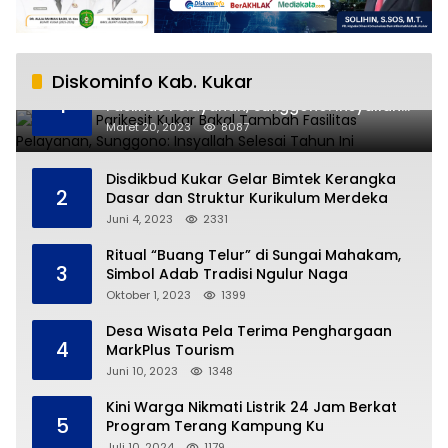
Diskominfo Kab. Kukar
RSUD AM Parikesit Kukar Bakal Tambah
1
Fasilitas Pelayanan, Sunggono: Insyallah
Selesai Tahun Ini
Maret 20, 2023
8087
Disdikbud Kukar Gelar Bimtek Kerangka
2
Dasar dan Struktur Kurikulum Merdeka
Juni 4, 2023
2331
Ritual “Buang Telur” di Sungai Mahakam,
3
Simbol Adab Tradisi Ngulur Naga
Oktober 1, 2023
1399
Desa Wisata Pela Terima Penghargaan
4
MarkPlus Tourism
Juni 10, 2023
1348
Kini Warga Nikmati Listrik 24 Jam Berkat
5
Program Terang Kampung Ku
Juli 10, 2024
1179