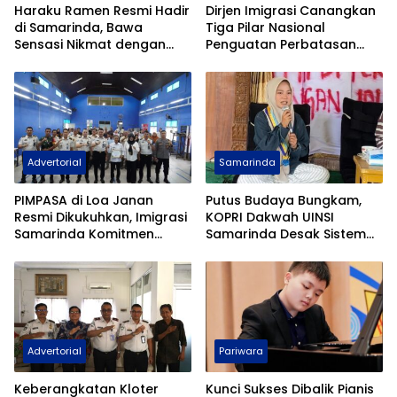
Haraku Ramen Resmi Hadir
Dirjen Imigrasi Canangkan
di Samarinda, Bawa
Tiga Pilar Nasional
Sensasi Nikmat dengan
Penguatan Perbatasan
Harga Ramah Kantong
Indonesia Pada Forum
DGICM 2026
Advertorial
Samarinda
PIMPASA di Loa Janan
Putus Budaya Bungkam,
Resmi Dikukuhkan, Imigrasi
KOPRI Dakwah UINSI
Samarinda Komitmen
Samarinda Desak Sistem
Siaga TPPO dan
Perlindungan Santri
Keberangkatan Ilegal
Diperkuat
Advertorial
Pariwara
Keberangkatan Kloter
Kunci Sukses Dibalik Pianis