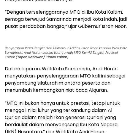
“Dengan terselenggaranya MTQ di Ibu Kota Kaltim,
semoga terwujud Samarinda menjadi kota indah, jadi
pusat peradaban bangsa,” ujar Gubernur Isran Noor.
Penyerahan Piala Bergilir Dari Gubernur Kaltim, Isran Noor kepada Wali Kota
Samarinda, Andi Harun selaku tuan rumah MTQ Ke-43 Tingkat Provinsi
Kaltim.(
Topan Setiawan/ Times Kaltim
)
Dalam laporan, Wali Kota Samarinda, Andi Harun
menyatakan, penyelenggaraan MTQ kali ini sebagai
penyambung silaturahim antara peserta dan
menumbuh kembangkan niat baca Alquran.
“MTQ ini bukan hanya untuk prestasi, tetapi untuk
menggali nilai luhur yang terkandung dalam Al
Qur’an dalam melahirkan generasi Qur’ani yang
berdaulat dalam menyongsong Ibu Kota Negara
(IKN) Nusantara,” ujar Wali Kota Andi Harun.