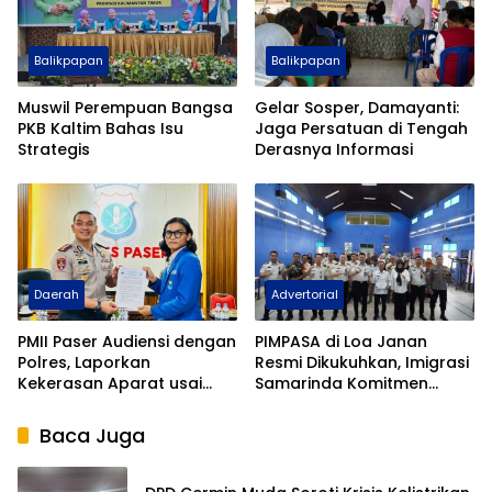
Balikpapan
Balikpapan
Muswil Perempuan Bangsa
Gelar Sosper, Damayanti:
PKB Kaltim Bahas Isu
Jaga Persatuan di Tengah
Strategis
Derasnya Informasi
Daerah
Advertorial
PMII Paser Audiensi dengan
PIMPASA di Loa Janan
Polres, Laporkan
Resmi Dikukuhkan, Imigrasi
Kekerasan Aparat usai
Samarinda Komitmen
Aksi di Kantor Gubernur
Siaga TPPO dan
Kaltim
Keberangkatan Ilegal
Baca Juga