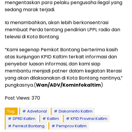
mengentaskan para pelaku pengusaha ilegal yang
sedang marak terjadi.
Ia menambahkan, akan lebih berkonsentrasi
membuat Perda tentang pendirian LPPL radio dan
televisi di Kota Bontang.
“Kami segenap Pemkot Bontang berterima kasih
atas kunjungan KPID Kaltim terkait informasi dan
penyebar luasan informasi, dan kami siap
membantu menjadi patner dalam kegiatan literasi
yang akan dilaksanakan di Kota Bontang nantinya,”
pungkasnya.(
Wan/ADV/Kominfokaltim
)
Post Views:
370
Tag:
Advetorial
Diskominfo Kaltim
DPRD Kaltim
Kaltim
KPID Provinsi Kaltim
Pemkot Bontang
Pemprov Kaltim