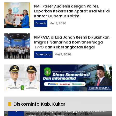
PMII Paser Audiensi dengan Polres,
Laporkan Kekerasan Aparat usai Aksi di
Kantor Gubernur Kaltim
Daerah
Mei 8, 2026
PIMPASA di Loa Janan Resmi Dikukuhkan,
Imigrasi Samarinda Komitmen Siaga
TPPO dan Keberangkatan Ilegal
Advertorial
Mei 7, 2026
Diskominfo Kab. Kukar
RSUD AM Parikesit Kukar Bakal Tambah
1
Fasilitas Pelayanan, Sunggono: Insyallah
Selesai Tahun Ini
Maret 20, 2023
8088