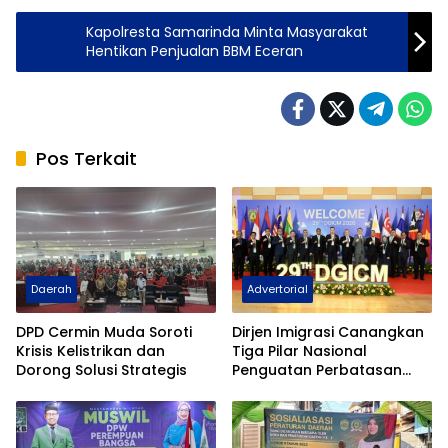
Kapolresta Samarinda Minta Masyarakat
Hentikan Penjualan BBM Eceran
Pos Terkait
Daerah
Advertorial
DPD Cermin Muda Soroti
Dirjen Imigrasi Canangkan
Krisis Kelistrikan dan
Tiga Pilar Nasional
Dorong Solusi Strategis
Penguatan Perbatasan
Indonesia Pada Forum
DGICM 2026