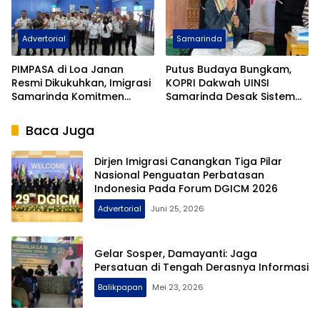
Advertorial
Samarinda
PIMPASA di Loa Janan
Putus Budaya Bungkam,
Resmi Dikukuhkan, Imigrasi
KOPRI Dakwah UINSI
Samarinda Komitmen
Samarinda Desak Sistem
Siaga TPPO dan
Perlindungan Santri
Keberangkatan Ilegal
Diperkuat
Baca Juga
Dirjen Imigrasi Canangkan Tiga Pilar
Nasional Penguatan Perbatasan
Indonesia Pada Forum DGICM 2026
Advertorial
Juni 25, 2026
Gelar Sosper, Damayanti: Jaga
Persatuan di Tengah Derasnya Informasi
Balikpapan
Mei 23, 2026