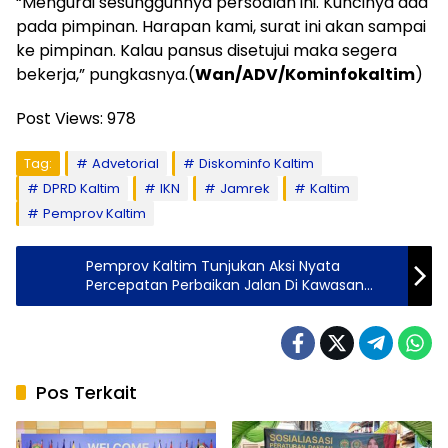
“Mengurai sesungguhnya persoalan ini. Kuncinya ada
pada pimpinan. Harapan kami, surat ini akan sampai
ke pimpinan. Kalau pansus disetujui maka segera
bekerja,” pungkasnya.(
Wan/ADV/Kominfokaltim
)
Post Views:
978
Tag:
Advetorial
Diskominfo Kaltim
DPRD Kaltim
IKN
Jamrek
Kaltim
Pemprov Kaltim
Pemprov Kaltim Tunjukan Aksi Nyata
Percepatan Perbaikan Jalan Di Kawasan
Sungai Kunjang
Pos Terkait