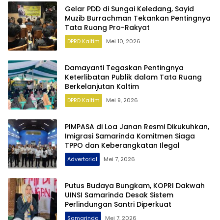
Gelar PDD di Sungai Keledang, Sayid
Muzib Burrachman Tekankan Pentingnya
Tata Ruang Pro-Rakyat
DPRD Kaltim
Mei 10, 2026
Damayanti Tegaskan Pentingnya
Keterlibatan Publik dalam Tata Ruang
Berkelanjutan Kaltim
DPRD Kaltim
Mei 9, 2026
PIMPASA di Loa Janan Resmi Dikukuhkan,
Imigrasi Samarinda Komitmen Siaga
TPPO dan Keberangkatan Ilegal
Advertorial
Mei 7, 2026
Putus Budaya Bungkam, KOPRI Dakwah
UINSI Samarinda Desak Sistem
Perlindungan Santri Diperkuat
Samarinda
Mei 7, 2026