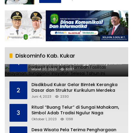
Diskominfo Kab. Kukar
RSUD AM Parikesit Kukar Bakal Tambah
1
Fasilitas Pelayanan, Sunggono: Insyallah
Selesai Tahun Ini
Maret 20, 2023
8087
Disdikbud Kukar Gelar Bimtek Kerangka
2
Dasar dan Struktur Kurikulum Merdeka
Juni 4, 2023
2330
Ritual “Buang Telur” di Sungai Mahakam,
3
Simbol Adab Tradisi Ngulur Naga
Oktober 1, 2023
1398
Desa Wisata Pela Terima Penghargaan