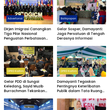
Advertorial
Balikpapan
Dirjen Imigrasi Canangkan
Gelar Sosper, Damayanti:
Tiga Pilar Nasional
Jaga Persatuan di Tengah
Penguatan Perbatasan
Derasnya Informasi
Indonesia Pada Forum
DGICM 2026
DPRD Kaltim
DPRD Kaltim
Gelar PDD di Sungai
Damayanti Tegaskan
Keledang, Sayid Muzib
Pentingnya Keterlibatan
Burrachman Tekankan
Publik dalam Tata Ruang
Pentingnya Tata Ruang
Berkelanjutan Kaltim
Pro-Rakyat