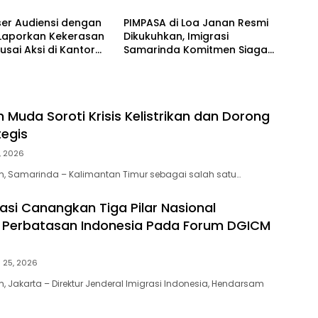
ser Audiensi dengan
PIMPASA di Loa Janan Resmi
 Laporkan Kekerasan
Dikukuhkan, Imigrasi
usai Aksi di Kantor
Samarinda Komitmen Siaga
ur Kaltim
TPPO dan Keberangkatan
Ilegal
 Muda Soroti Krisis Kelistrikan dan Dorong
tegis
, 2026
m, Samarinda – Kalimantan Timur sebagai salah satu…
rasi Canangkan Tiga Pilar Nasional
 Perbatasan Indonesia Pada Forum DGICM
i 25, 2026
, Jakarta – Direktur Jenderal Imigrasi Indonesia, Hendarsam