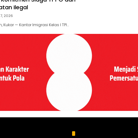
tan Ilegal
 7, 2026
 Kukar — Kantor Imigrasi Kelas I TPI…
Kategori