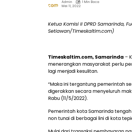
Admin
1 Min Baca
Mei 11, 2022
Ketua Komisi II DPRD Samarinda, F
Setiawan/Timeskaltim.com)
Timeskaltim.com, Samarinda
– K
menerangkan masyarakat perlu pemb
lagi menjadi kesulitan.
“Maka ini tergantung pemerintah send
digerakkan secara menyeluruh maka 
Rabu (11/5/2022).
Pemerintah kota Samarinda tenga
non tunai di berbagai lini di kota tepi
Mulai dari transaksi pembayaran pa