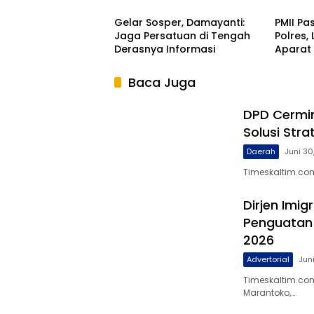
Gelar Sosper, Damayanti:
PMII Pa
Jaga Persatuan di Tengah
Polres,
Derasnya Informasi
Aparat 
Gubern
Baca Juga
DPD Cermin
Solusi Stra
Daerah
Juni 30
Timeskaltim.co
Dirjen Imig
Penguatan
2026
Advertorial
Jun
Timeskaltim.com
Marantoko,…