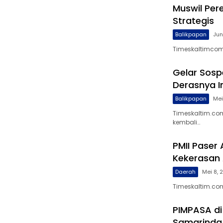
Muswil Per
Strategis
Balikpapan
Jun
Timeskaltimcom
Gelar Sosp
Derasnya I
Balikpapan
Mei
Timeskaltim.co
kembali…
PMII Paser
Kekerasan 
Daerah
Mei 8, 
Timeskaltim.com,
PIMPASA di
Samarinda