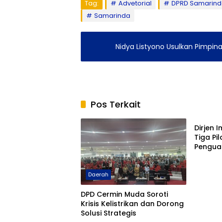
Tag:
Advetorial
DPRD Samarin
Samarinda
Nidya Listyono Usulkan Pimpin
Pos Terkait
Adverto
Dirjen 
Tiga Pi
Pengua
Indone
DGICM 
Daerah
DPD Cermin Muda Soroti
Krisis Kelistrikan dan Dorong
Solusi Strategis
Balikpapan
Daera