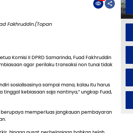
uad Fakhruddin.(Topan
etua Komisi II DPRD Samarinda, Fuad Fakhruddin
iasaan agar perilaku transaksi non tunai tidak
iri sosialisasinya sampai mana, kalau itu harus
tinggal kebiasaan saja nantinya,” ungkap Fuad,
h berupaya memperluas jangkauan pembayaran
an.
rkir, hingga pusat perbelanjaan bahkan telah