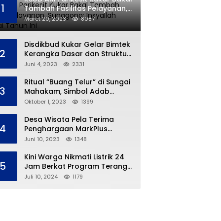
1
Tambah Fasilitas Pelayanan,
Sunggono: Insyallah Selesai
Maret 20, 2023
8087
Tahun Ini
Disdikbud Kukar Gelar Bimtek
2
Kerangka Dasar dan Struktur
Kurikulum Merdeka
Juni 4, 2023
2331
Ritual “Buang Telur” di Sungai
3
Mahakam, Simbol Adab
Tradisi Ngulur Naga
Oktober 1, 2023
1399
Desa Wisata Pela Terima
4
Penghargaan MarkPlus
Tourism
Juni 10, 2023
1348
Kini Warga Nikmati Listrik 24
5
Jam Berkat Program Terang
Kampung Ku
Juli 10, 2024
1179