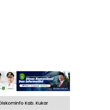
Diskominfo Kab. Kukar
RSUD AM Parikesit Kukar Bakal