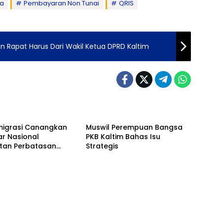
da
Pembayaran Non Tunai
QRIS
an Rapat Harus Dari Wakil Ketua DPRD Kaltim
rial
Balikpapan
Imigrasi Canangkan
Muswil Perempuan Bangsa
lar Nasional
PKB Kaltim Bahas Isu
tan Perbatasan
Strategis
sia Pada Forum
2026
h
Advertorial