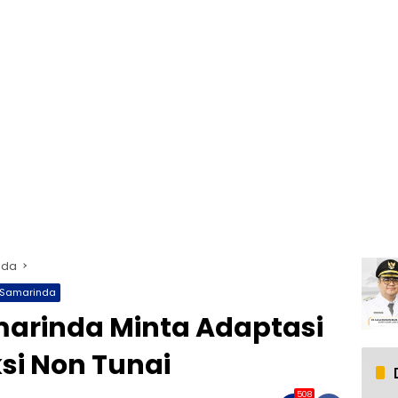
nda
Samarinda
marinda Minta Adaptasi
si Non Tunai
508