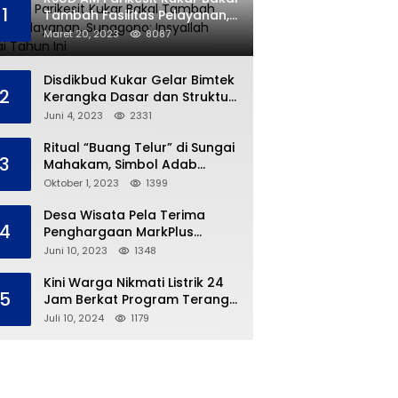
1
Tambah Fasilitas Pelayanan,
Sunggono: Insyallah Selesai
Maret 20, 2023
8087
Tahun Ini
Disdikbud Kukar Gelar Bimtek
2
Kerangka Dasar dan Struktur
Kurikulum Merdeka
Juni 4, 2023
2331
Ritual “Buang Telur” di Sungai
3
Mahakam, Simbol Adab
Tradisi Ngulur Naga
Oktober 1, 2023
1399
Desa Wisata Pela Terima
4
Penghargaan MarkPlus
Tourism
Juni 10, 2023
1348
Kini Warga Nikmati Listrik 24
5
Jam Berkat Program Terang
Kampung Ku
Juli 10, 2024
1179