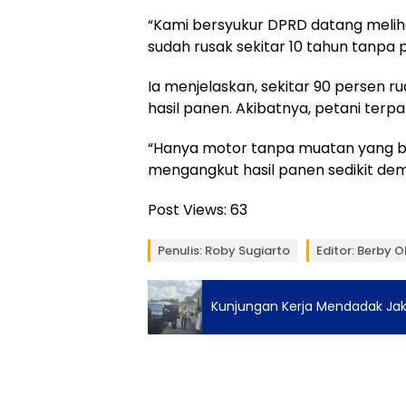
“Kami bersyukur DPRD datang meliha
sudah rusak sekitar 10 tahun tanpa p
Ia menjelaskan, sekitar 90 persen r
hasil panen. Akibatnya, petani ter
“Hanya motor tanpa muatan yang bi
mengangkut hasil panen sedikit demi
Post Views:
63
Penulis: Roby Sugiarto
Editor: Berby O
Kunjungan Kerja Mendadak Jaks