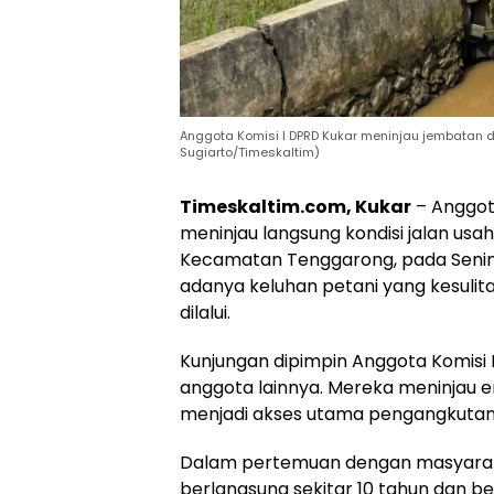
Anggota Komisi I DPRD Kukar meninjau jembatan di 
Sugiarto/Timeskaltim)
Timeskaltim.com, Kukar
– Anggota
meninjau langsung kondisi jalan usaha
Kecamatan Tenggarong, pada Senin (
adanya keluhan petani yang kesulita
dilalui.
Kunjungan dipimpin Anggota Komisi
anggota lainnya. Mereka meninjau emp
menjadi akses utama pengangkutan 
Dalam pertemuan dengan masyaraka
berlangsung sekitar 10 tahun dan b