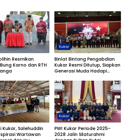
Kukar
olihin Resmikan
Binlat Bintang Pengabdian
 Bung Karno dan RTH
Kukar Resmi Ditutup, Siapkan
sanga
Generasi Muda Hadapi
Seleksi Nasional
Kukar
i Kukar, Salehuddin
PWI Kukar Periode 2025–
Aspirasi Wartawan
2028 Jalin Silaturahmi