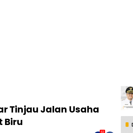
ar Tinjau Jalan Usaha
t Biru
63