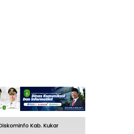
Diskominfo Kab. Kukar
RSUD AM Parikesit Kukar Bakal