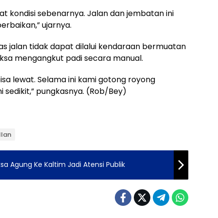
t kondisi sebenarnya. Jalan dan jembatan ini
erbaikan,” ujarnya.
uas jalan tidak dapat dilalui kendaraan bermuatan
paksa mengangkut padi secara manual.
sa lewat. Selama ini kami gotong royong
 sedikit,” pungkasnya. (Rob/Bey)
llan
a Agung Ke Kaltim Jadi Atensi Publik