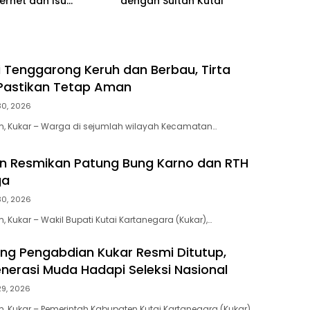
ternet dan Isu
dengan Sultan Kutai
kan
i Tenggarong Keruh dan Berbau, Tirta
astikan Tetap Aman
30, 2026
m, Kukar – Warga di sejumlah wilayah Kecamatan…
hin Resmikan Patung Bung Karno dan RTH
ga
30, 2026
 Kukar – Wakil Bupati Kutai Kartanegara (Kukar),…
tang Pengabdian Kukar Resmi Ditutup,
nerasi Muda Hadapi Seleksi Nasional
29, 2026
, Kukar – Pemerintah Kabupaten Kutai Kartanegara (Kukar)…