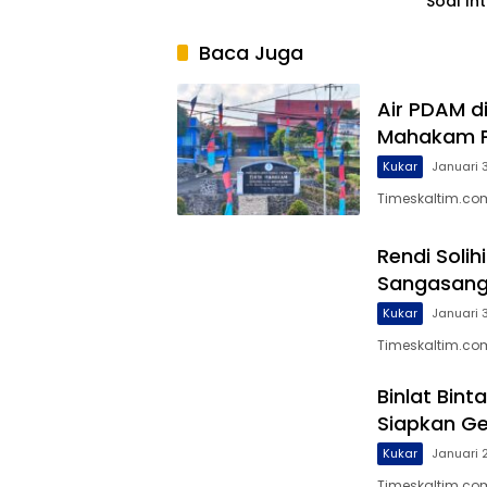
Soal In
Pendidi
Baca Juga
Air PDAM d
Mahakam P
Kukar
Januari 
Timeskaltim.co
Rendi Soli
Sangasan
Kukar
Januari 
Timeskaltim.com,
Binlat Bin
Siapkan Ge
Kukar
Januari 
Timeskaltim.com