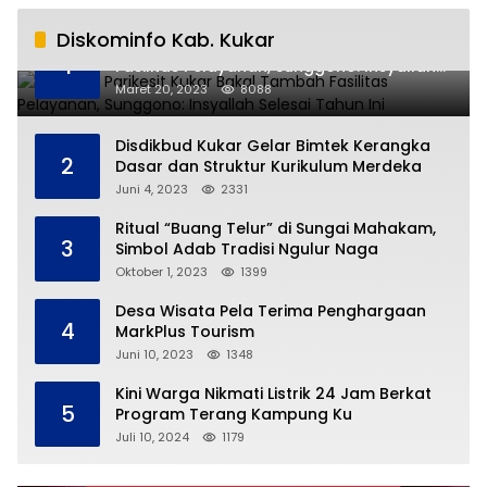
Diskominfo Kab. Kukar
RSUD AM Parikesit Kukar Bakal Tambah
1
Fasilitas Pelayanan, Sunggono: Insyallah
Selesai Tahun Ini
Maret 20, 2023
8088
Disdikbud Kukar Gelar Bimtek Kerangka
2
Dasar dan Struktur Kurikulum Merdeka
Juni 4, 2023
2331
Ritual “Buang Telur” di Sungai Mahakam,
3
Simbol Adab Tradisi Ngulur Naga
Oktober 1, 2023
1399
Desa Wisata Pela Terima Penghargaan
4
MarkPlus Tourism
Juni 10, 2023
1348
Kini Warga Nikmati Listrik 24 Jam Berkat
5
Program Terang Kampung Ku
Juli 10, 2024
1179