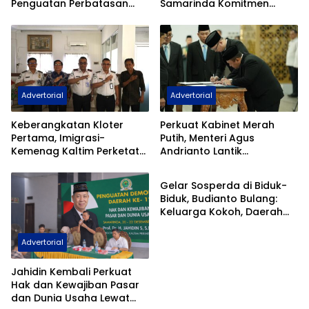
Penguatan Perbatasan
Samarinda Komitmen
Indonesia Pada Forum
Siaga TPPO dan
DGICM 2026
Keberangkatan Ilegal
Advertorial
Advertorial
Keberangkatan Kloter
Perkuat Kabinet Merah
Pertama, Imigrasi-
Putih, Menteri Agus
Kemenag Kaltim Perketat
Andrianto Lantik
Advertorial
Filter Haji Nonprosedural
Hendarsam Marantoko
Jadi Dirjen Imigrasi
Gelar Sosperda di Biduk-
Biduk, Budianto Bulang:
Keluarga Kokoh, Daerah
Kokoh
Advertorial
Jahidin Kembali Perkuat
Hak dan Kewajiban Pasar
dan Dunia Usaha Lewat