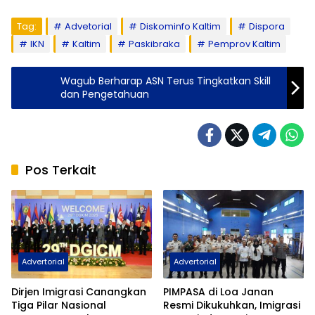
Tag:
Advetorial
Diskominfo Kaltim
Dispora
IKN
Kaltim
Paskibraka
Pemprov Kaltim
Wagub Berharap ASN Terus Tingkatkan Skill
dan Pengetahuan
Pos Terkait
Advertorial
Advertorial
Dirjen Imigrasi Canangkan
PIMPASA di Loa Janan
Tiga Pilar Nasional
Resmi Dikukuhkan, Imigrasi