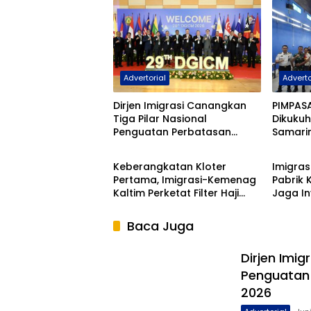
Advertorial
Adverto
Dirjen Imigrasi Canangkan
PIMPASA
Tiga Pilar Nasional
Dikukuh
Penguatan Perbatasan
Samari
Advertorial
Samar
Indonesia Pada Forum
TPPO d
DGICM 2026
Ilegal
Keberangkatan Kloter
Imigras
Pertama, Imigrasi-Kemenag
Pabrik 
Kaltim Perketat Filter Haji
Jaga In
Nonprosedural
Baca Juga
Dirjen Imig
Penguatan
2026