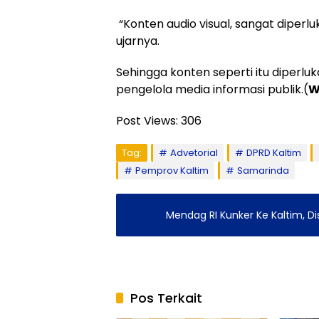
“Konten audio visual, sangat diperl
ujarnya.
Sehingga konten seperti itu dipe
pengelola media informasi publik.(
W
Post Views:
306
Tag:
Advetorial
DPRD Kaltim
Pemprov Kaltim
Samarinda
Mendag RI Kunker Ke Kaltim, 
Pos Terkait