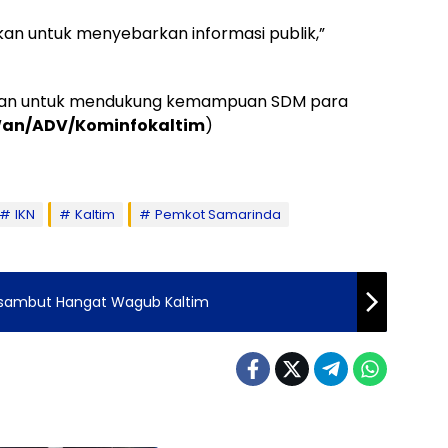
ukan untuk menyebarkan informasi publik,”
rlukan untuk mendukung kemampuan SDM para
an/ADV/Kominfokaltim
)
IKN
Kaltim
Pemkot Samarinda
Disambut Hangat Wagub Kaltim
Samarinda