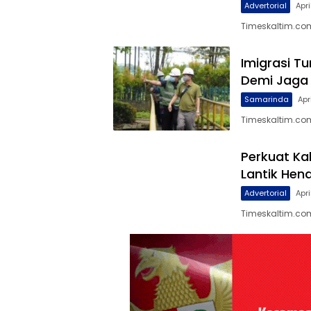
Advertorial
Apri
Timeskaltim.co
Imigrasi T
Demi Jaga 
Samarinda
Apr
Timeskaltim.com,
Perkuat Ka
Lantik Hen
Advertorial
Apri
Timeskaltim.com