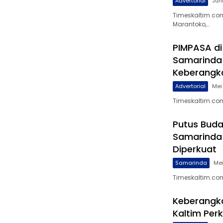
Advertorial
Jun
Timeskaltim.com
Marantoko,…
PIMPASA di
Samarinda
Keberangka
Advertorial
Mei
Timeskaltim.com,
Putus Buda
Samarinda 
Diperkuat
Samarinda
Mei
Timeskaltim.co
Keberangka
Kaltim Perk