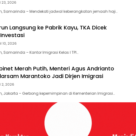
l 23, 2026
m, Samarinda – Mendekati jadwal keberangkatan jemaah haji…
urun Langsung ke Pabrik Kayu, TKA Dicek
Investasi
il 10, 2026
 Samarinda – Kantor Imigrasi Kelas I TPI…
binet Merah Putih, Menteri Agus Andrianto
darsam Marantoko Jadi Dirjen Imigrasi
l 2, 2026
, Jakarta – Gerbong kepemimpinan di Kementerian Imigrasi…