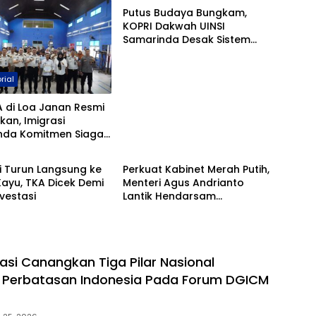
Putus Budaya Bungkam,
KOPRI Dakwah UINSI
Samarinda Desak Sistem
Perlindungan Santri
Diperkuat
rial
 di Loa Janan Resmi
kan, Imigrasi
nda Komitmen Siaga
inda
Advertorial
an Keberangkatan
i Turun Langsung ke
Perkuat Kabinet Merah Putih,
Kayu, TKA Dicek Demi
Menteri Agus Andrianto
vestasi
Lantik Hendarsam
Marantoko Jadi Dirjen
Imigrasi
rasi Canangkan Tiga Pilar Nasional
 Perbatasan Indonesia Pada Forum DGICM