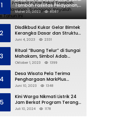
1
Tambah Fasilitas Pelayanan,
Sunggono: Insyallah Selesai
Maret 20, 2023
8087
Tahun Ini
Disdikbud Kukar Gelar Bimtek
2
Kerangka Dasar dan Struktur
Kurikulum Merdeka
Juni 4, 2023
2331
Ritual “Buang Telur” di Sungai
3
Mahakam, Simbol Adab
Tradisi Ngulur Naga
Oktober 1, 2023
1399
Desa Wisata Pela Terima
4
Penghargaan MarkPlus
Tourism
Juni 10, 2023
1348
Kini Warga Nikmati Listrik 24
5
Jam Berkat Program Terang
Kampung Ku
Juli 10, 2024
1178