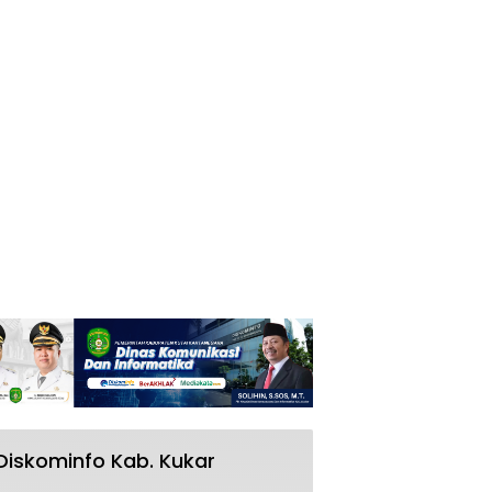
Diskominfo Kab. Kukar
RSUD AM Parikesit Kukar Bakal